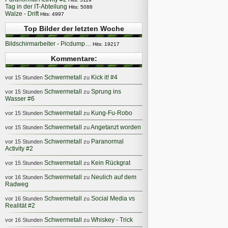
Tag in der IT-Abteilung
Hits: 5088
Walze - Drift
Hits: 4997
Top Bilder der letzten Woche
Bildschirmarbeiter - Picdump…
Hits: 19217
Kommentare:
Schwermetall
Kick it! #4
vor 15 Stunden
zu
Schwermetall
Sprung ins
vor 15 Stunden
zu
Wasser #6
Schwermetall
Kung-Fu-Robo
vor 15 Stunden
zu
Schwermetall
Angetanzt worden
vor 15 Stunden
zu
Schwermetall
Paranormal
vor 15 Stunden
zu
Activity #2
Schwermetall
Kein Rückgrat
vor 15 Stunden
zu
Schwermetall
Neulich auf dem
vor 16 Stunden
zu
Radweg
Schwermetall
Social Media vs
vor 16 Stunden
zu
Realität #2
Schwermetall
Whiskey - Trick
vor 16 Stunden
zu