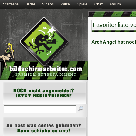
Startseite
Bilder
Videos
Witze
Spiele
Chat
Forum
Favoritenliste 
ArchAngel hat noch