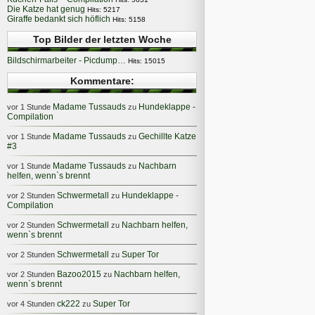
Die Katze hat genug
Hits: 5217
Giraffe bedankt sich höflich
Hits: 5158
Top Bilder der letzten Woche
Bildschirmarbeiter - Picdump…
Hits: 15015
Kommentare:
Madame Tussauds
Hundeklappe -
vor 1 Stunde
zu
Compilation
Madame Tussauds
Gechillte Katze
vor 1 Stunde
zu
#3
Madame Tussauds
Nachbarn
vor 1 Stunde
zu
helfen, wenn`s brennt
Schwermetall
Hundeklappe -
vor 2 Stunden
zu
Compilation
Schwermetall
Nachbarn helfen,
vor 2 Stunden
zu
wenn`s brennt
Schwermetall
Super Tor
vor 2 Stunden
zu
Bazoo2015
Nachbarn helfen,
vor 2 Stunden
zu
wenn`s brennt
ck222
Super Tor
vor 4 Stunden
zu