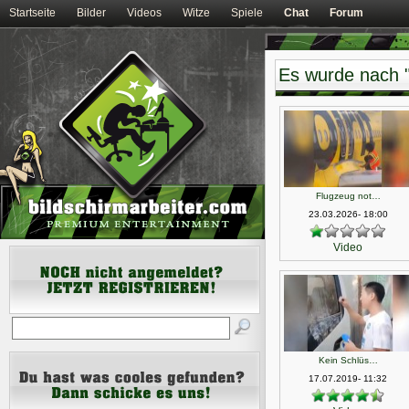
Startseite
Bilder
Videos
Witze
Spiele
Chat
Forum
Es wurde nach 
Flugzeug not…
23.03.2026- 18:00
Video
Kein Schlüs…
17.07.2019- 11:32