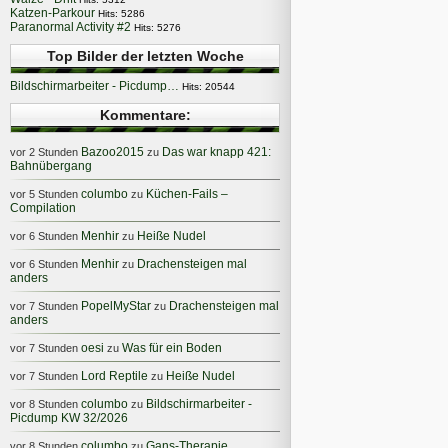
Katzen-Parkour
Hits: 5286
Paranormal Activity #2
Hits: 5276
Top Bilder der letzten Woche
Bildschirmarbeiter - Picdump…
Hits: 20544
Kommentare:
Bazoo2015
Das war knapp 421:
vor 2 Stunden
zu
Bahnübergang
columbo
Küchen-Fails –
vor 5 Stunden
zu
Compilation
Menhir
Heiße Nudel
vor 6 Stunden
zu
Menhir
Drachensteigen mal
vor 6 Stunden
zu
anders
PopelMyStar
Drachensteigen mal
vor 7 Stunden
zu
anders
oesi
Was für ein Boden
vor 7 Stunden
zu
Lord Reptile
Heiße Nudel
vor 7 Stunden
zu
columbo
Bildschirmarbeiter -
vor 8 Stunden
zu
Picdump KW 32/2026
columbo
Gans-Therapie
vor 8 Stunden
zu