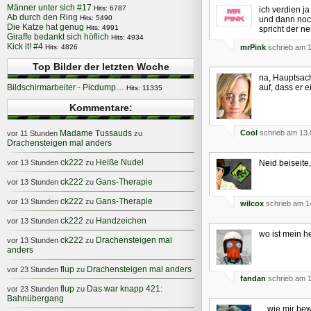
Männer unter sich #17
Hits: 6787
ich verdien ja
Ab durch den Ring
Hits: 5490
und dann noc
Die Katze hat genug
Hits: 4991
spricht der nei
Giraffe bedankt sich höflich
Hits: 4934
Kick it! #4
Hits: 4826
mrPink
schrieb am 1
Top Bilder der letzten Woche
na, Hauptsach
Bildschirmarbeiter - Picdump…
auf, dass er 
Hits: 11335
Kommentare:
Madame Tussauds
Cool
schrieb am 13.
vor 11 Stunden
zu
Drachensteigen mal anders
ck222
Heiße Nudel
vor 13 Stunden
zu
Neid beiseit
ck222
Gans-Therapie
vor 13 Stunden
zu
ck222
Gans-Therapie
vor 13 Stunden
zu
wilcox
schrieb am 1
ck222
Handzeichen
vor 13 Stunden
zu
wo ist mein h
ck222
Drachensteigen mal
vor 13 Stunden
zu
anders
flup
Drachensteigen mal anders
vor 23 Stunden
zu
fandan
schrieb am 1
flup
Das war knapp 421:
vor 23 Stunden
zu
Bahnübergang
... wie mir b