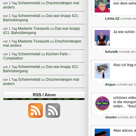
Schwermetall
Drachensteigen mal
vor 1 Tag
zu
von dem sehe
anders
Schwermetall
Das war knapp 421:
vor 1 Tag
zu
LittleLSZ
schrieb am
Bahnübergang
Madame Tussauds
Das war knapp
vor 1 Tag
zu
Ja wie schön
421: Bahnübergang
Madame Tussauds
Drachensteigen
vor 1 Tag
zu
mal anders
fufundb
schrieb am 
Schwermetall
Küchen-Fails –
vor 1 Tag
zu
Compilation
Also ich frag
Schwermetall
Das war knapp 421:
vor 1 Tag
zu
Bahnübergang
Schwermetall
Drachensteigen mal
vor 1 Tag
zu
anders
Angus
schrieb am 1
RSS / Atom
schönes vide
in die mongol
reiten… *freu!
sheshe
schrieb am 
Aber wilcox, 