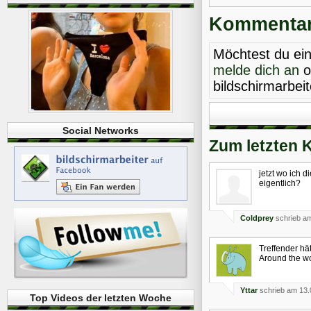
Kommentare
Möchtest du ei
melde dich an
o
bildschirmarbei
Social Networks
Zum letzten 
jetzt wo ich d
eigentlich?
Coldprey
schrieb am
Treffender hä
Around the wo
Yttar
schrieb am 13.
Top Videos der letzten Woche