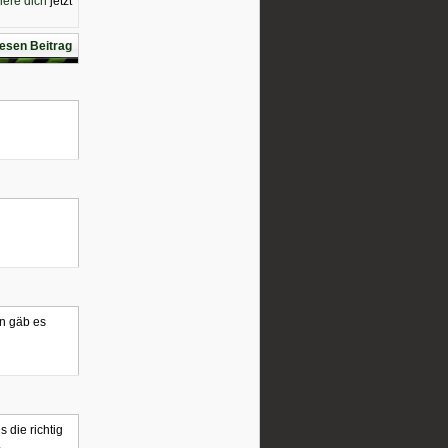
riere dich
jetzt
esen Beitrag
n gäb es
 die richtig
.