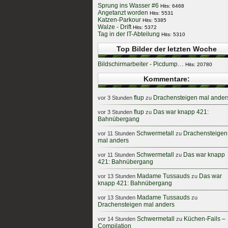
Sprung ins Wasser #6
Hits: 6468
Angetanzt worden
Hits: 5531
Katzen-Parkour
Hits: 5385
Walze - Drift
Hits: 5372
Tag in der IT-Abteilung
Hits: 5310
Top Bilder der letzten Woche
Bildschirmarbeiter - Picdump…
Hits: 20780
Kommentare:
flup
Drachensteigen mal ander
vor 3 Stunden
zu
flup
Das war knapp 421:
vor 3 Stunden
zu
Bahnübergang
Schwermetall
Drachensteigen
vor 11 Stunden
zu
mal anders
Schwermetall
Das war knapp
vor 11 Stunden
zu
421: Bahnübergang
Madame Tussauds
Das war
vor 13 Stunden
zu
knapp 421: Bahnübergang
Madame Tussauds
vor 13 Stunden
zu
Drachensteigen mal anders
Schwermetall
Küchen-Fails –
vor 14 Stunden
zu
Compilation