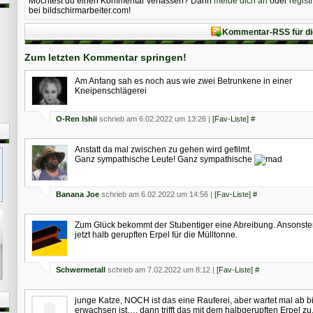
Möchtest du einen Kommentar verfassen? Dann
melde dich an
oder
regist
bei bildschirmarbeiter.com!
Kommentar-RSS für di
Zum letzten Kommentar springen!
Am Anfang sah es noch aus wie zwei Betrunkene in einer
Kneipenschlägerei
O-Ren Ishii
schrieb am 6.02.2022 um 13:26 |
[Fav-Liste]
#
Anstatt da mal zwischen zu gehen wird gefilmt.
Ganz sympathische Leute! Ganz sympathische
Banana Joe
schrieb am 6.02.2022 um 14:56 |
[Fav-Liste]
#
Zum Glück bekommt der Stubentiger eine Abreibung. Ansonste
jetzt halb gerupften Erpel für die Mülltonne.
Schwermetall
schrieb am 7.02.2022 um 8:12 |
[Fav-Liste]
#
junge Katze, NOCH ist das eine Rauferei, aber wartet mal ab bis
erwachsen ist…. dann trifft das mit dem halbgerupften Erpel zu