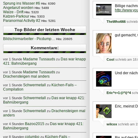
Sprung ins Wasser #6
Hits: 6390
Billige nachm
Angetanzt worden
Hits: 5489
http://www.y
Walze - Drift
Hits: 5320
Katzen-Parkour
Hits: 5303
Paranormal Activity #2
Hits: 5281
TheWho666
schrieb
Top Bilder der letzten Woche
gut gemacht, 
Bildschirmarbeiter - Picdump…
Hits: 20605
Kommentare:
Madame Tussauds
Das war knapp
vor 1 Stunde
zu
Cool
schrieb am 18.
421: Bahnübergang
Madame Tussauds
vor 1 Stunde
zu
Und der näch
Drachensteigen mal anders
Schwermetall
Küchen-Fails –
vor 1 Stunde
zu
Compilation
Eric^τ=1:(i^i)^4
schr
Schwermetall
Das war knapp 421:
vor 1 Stunde
zu
Bahnübergang
Eric, meinst 
Schwermetall
Drachensteigen mal
vor 1 Stunde
zu
anders
Bazoo2015
Das war knapp 421:
vor 4 Stunden
zu
wilcox
schrieb am 1
Bahnübergang
columbo
Küchen-Fails –
vor 8 Stunden
zu
Bis auf den Fa