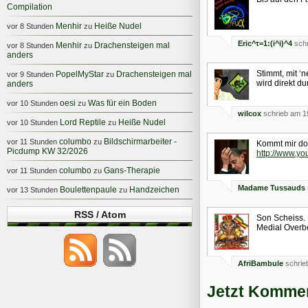
Compilation
Menhir
Heiße Nudel
vor 8 Stunden
zu
Eric^τ=1:(i^i)^4
schr
Menhir
Drachensteigen mal
vor 8 Stunden
zu
anders
Stimmt, mit ‘
PopelMyStar
Drachensteigen mal
vor 9 Stunden
zu
wird direkt 
anders
oesi
Was für ein Boden
vor 10 Stunden
zu
wilcox
schrieb am 1
Lord Reptile
Heiße Nudel
vor 10 Stunden
zu
columbo
Bildschirmarbeiter -
vor 11 Stunden
zu
Kommt mir doc
Picdump KW 32/2026
http://www.y
columbo
Gans-Therapie
vor 11 Stunden
zu
Madame Tussauds
Boulettenpaule
Handzeichen
vor 13 Stunden
zu
RSS / Atom
Son Scheiss.
Medial Overb
AfriBambule
schrie
Jetzt Kommen