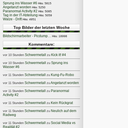
Sprung ins Wasser #6
Hits: 5815
Angetanzt worden
Hits: 5250
Paranormal Activity #2
Hits: 5085
Tag in der IT-Abteilung
Hits: 5059
Walze - Drift
Hits: 4951
Top Bilder der letzten Woche
Bildschirmarbeiter - Picdump…
Hits: 18998
Kommentare:
Schwermetall
Kick it! #4
vor 10 Stunden
zu
Schwermetall
Sprung ins
vor 10 Stunden
zu
Wasser #6
Schwermetall
Kung-Fu-Robo
vor 11 Stunden
zu
Schwermetall
Angetanzt worden
vor 11 Stunden
zu
Schwermetall
Paranormal
vor 11 Stunden
zu
Activity #2
Schwermetall
Kein Rückgrat
vor 11 Stunden
zu
Schwermetall
Neulich auf dem
vor 11 Stunden
zu
Radweg
Schwermetall
Social Media vs
vor 11 Stunden
zu
Realität #2