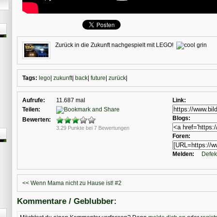
Zurück in die Zukunft nachgespielt mit LEGO!
Tags:
lego
|
zukunft
|
back
|
future
|
zurück
|
Aufrufe:
11.687 mal
Link:
Teilen:
Blogs:
Bewerten:
3.29 Punkte bei 7 Bewertungen
Foren:
Melden:
Defek
<< Wenn Mama nicht zu Hause ist! #2
Kommentare / Geblubber: