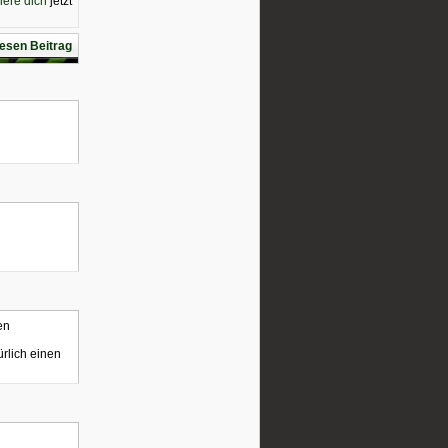
riere dich
jetzt
esen Beitrag
en
rlich einen