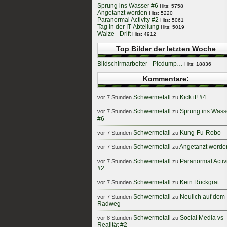
Sprung ins Wasser #6
Hits: 5758
Angetanzt worden
Hits: 5220
Paranormal Activity #2
Hits: 5061
Tag in der IT-Abteilung
Hits: 5019
Walze - Drift
Hits: 4912
Top Bilder der letzten Woche
Bildschirmarbeiter - Picdump…
Hits: 18836
Kommentare:
Schwermetall
Kick it! #4
vor 7 Stunden
zu
Schwermetall
Sprung ins Wass
vor 7 Stunden
zu
#6
Schwermetall
Kung-Fu-Robo
vor 7 Stunden
zu
Schwermetall
Angetanzt worde
vor 7 Stunden
zu
Schwermetall
Paranormal Activ
vor 7 Stunden
zu
#2
Schwermetall
Kein Rückgrat
vor 7 Stunden
zu
Schwermetall
Neulich auf dem
vor 7 Stunden
zu
Radweg
Schwermetall
Social Media vs
vor 8 Stunden
zu
Realität #2