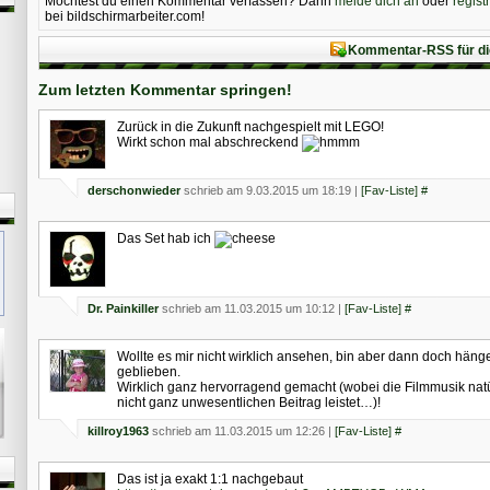
Möchtest du einen Kommentar verfassen? Dann
melde dich an
oder
regist
bei bildschirmarbeiter.com!
Kommentar-RSS für di
Zum letzten Kommentar springen!
Zurück in die Zukunft nachgespielt mit LEGO!
Wirkt schon mal abschreckend
derschonwieder
schrieb am 9.03.2015 um 18:19 |
[Fav-Liste]
#
Das Set hab ich
Dr. Painkiller
schrieb am 11.03.2015 um 10:12 |
[Fav-Liste]
#
Wollte es mir nicht wirklich ansehen, bin aber dann doch häng
geblieben.
Wirklich ganz hervorragend gemacht (wobei die Filmmusik natü
nicht ganz unwesentlichen Beitrag leistet…)!
killroy1963
schrieb am 11.03.2015 um 12:26 |
[Fav-Liste]
#
Das ist ja exakt 1:1 nachgebaut