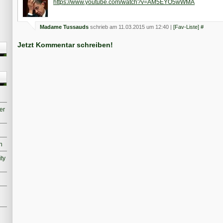
https://www.youtube.com/watch?v=AM5EYO5wWMA
Madame Tussauds
schrieb am 11.03.2015 um 12:40 |
[Fav-Liste]
#
Jetzt Kommentar schreiben!
er
n
ity