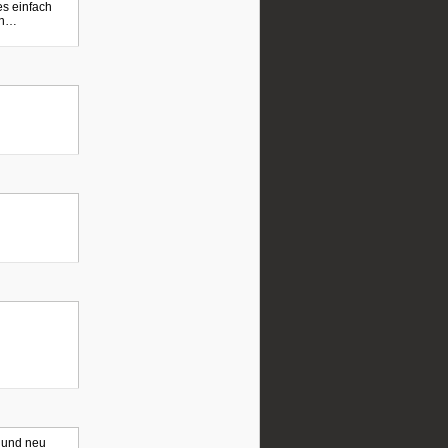
es einfach
nn…
 und neu