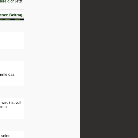
riere dich
jetzt
esen Beitrag
önnte das
ird) ist voll
orno
r seine