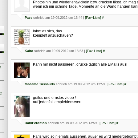
Photos hin und wieder entwickeln bzw. drucken lässt. Ich mag 
wenn ich mir schöne Tage, Momente an die Wand hängen ka
Paze
schrieb am 19.09.2012 um 13:44 |
[Fav-Liste]
#
lohnt es sich, das
komplett anzuschauen?
Kaito
schrieb am 19.09.2012 um 13:53 |
[Fav-Liste]
#
Kann mir nicht passieren, drucke täglich alle EMails aus!
6
Madame Tussauds
schrieb am 19.09.2012 um 13:59 |
[Fav-Liste]
#
#2
geiles und ernstes video !
auf jedenfall empfehlenswert.
DarkPerdition
schrieb am 19.09.2012 um 13:59 |
[Fav-Liste]
#
Paris wird so niemals aussehen, außer es wird niedergebombt