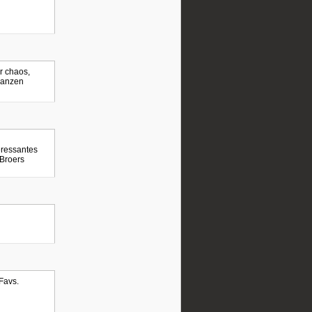
r chaos,
ganzen
eressantes
 Broers
Favs.