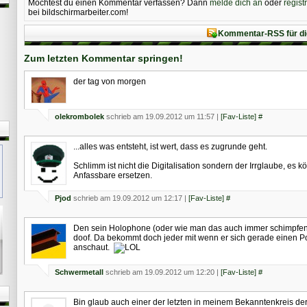
Möchtest du einen Kommentar verfassen? Dann
melde dich an
oder
regist
bei bildschirmarbeiter.com!
Kommentar-RSS für di
Zum letzten Kommentar springen!
der tag von morgen
olekrombolek
schrieb am 19.09.2012 um 11:57 |
[Fav-Liste]
#
...alles was entsteht, ist wert, dass es zugrunde geht.
Schlimm ist nicht die Digitalisation sondern der Irrglaube, es k
Anfassbare ersetzen.
Pjod
schrieb am 19.09.2012 um 12:17 |
[Fav-Liste]
#
Den sein Holophone (oder wie man das auch immer schimpfen w
doof. Da bekommt doch jeder mit wenn er sich gerade einen P
anschaut.
Schwermetall
schrieb am 19.09.2012 um 12:20 |
[Fav-Liste]
#
Bin glaub auch einer der letzten in meinem Bekanntenkreis de