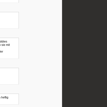
iddies
 sie mit
der
 heftig