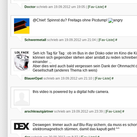
Doctor
schrieb am 19.09.2012 um 19:05 |
[Fav-Liste]
#
@Chief: Spinnst du? Freitags ohne Picdump!
Schwermetall
schrieb am 19.09.2012 um 21:04 |
[Fav-Liste]
#
Seh ich Tag für Tag : ob im Bus in der Disko oder im Kino die K
können sich gegenüber stehen aber anstatt zu reden schreiben
einander ...
Aber dies wird auch bald vergessen sein Dank der Ohnmacht 
Gesellschaft (anderes Thema ich weis)
BlauerOpel
schrieb am 19.09.2012 um 21:10 |
[Fav-Liste]
#
this video is powered by a digital hdtv camera.
arschkrautgärtner
schrieb am 19.09.2012 um 23:39 |
[Fav-Liste]
#
Deswegen: Immer auch auf Blu-Ray sichern, da muss es schon
elektromagnetisch stürmen, damit das kaputt geht ^^
dex
schrieb am 20.09.2012 um 8:37 |
[Fav-Liste]
#