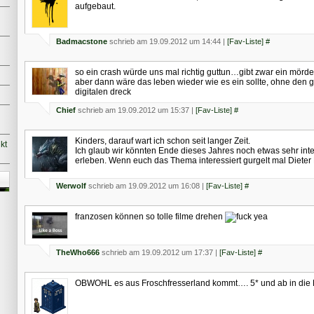
aufgebaut.
Badmacstone
schrieb am 19.09.2012 um 14:44 |
[Fav-Liste]
#
so ein crash würde uns mal richtig guttun…gibt zwar ein mörde
aber dann wäre das leben wieder wie es ein sollte, ohne den 
digitalen dreck
Chief
schrieb am 19.09.2012 um 15:37 |
[Fav-Liste]
#
Kinders, darauf wart ich schon seit langer Zeit.
kt
Ich glaub wir könnten Ende dieses Jahres noch etwas sehr int
erleben. Wenn euch das Thema interessiert gurgelt mal Dieter
Werwolf
schrieb am 19.09.2012 um 16:08 |
[Fav-Liste]
#
franzosen können so tolle filme drehen
TheWho666
schrieb am 19.09.2012 um 17:37 |
[Fav-Liste]
#
OBWOHL es aus Froschfresserland kommt…. 5* und ab in die 