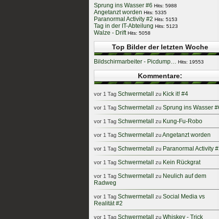
Sprung ins Wasser #6
Hits: 5988
Angetanzt worden
Hits: 5335
Paranormal Activity #2
Hits: 5153
Tag in der IT-Abteilung
Hits: 5123
Walze - Drift
Hits: 5058
Top Bilder der letzten Woche
Bildschirmarbeiter - Picdump…
Hits: 19553
Kommentare:
Schwermetall
Kick it! #4
vor 1 Tag
zu
Schwermetall
Sprung ins Wasser #
vor 1 Tag
zu
Schwermetall
Kung-Fu-Robo
vor 1 Tag
zu
Schwermetall
Angetanzt worden
vor 1 Tag
zu
Schwermetall
Paranormal Activity 
vor 1 Tag
zu
Schwermetall
Kein Rückgrat
vor 1 Tag
zu
Schwermetall
Neulich auf dem
vor 1 Tag
zu
Radweg
Schwermetall
Social Media vs
vor 1 Tag
zu
Realität #2
Schwermetall
Whiskey - Trick
vor 1 Tag
zu