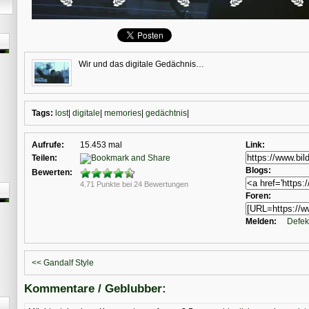
Wir und das digitale Gedächnis…
Tags:
lost
|
digitale
|
memories
|
gedächtnis
|
Aufrufe:
15.453 mal
Link:
Teilen:
Blogs:
Bewerten:
4.71 Punkte bei 24 Bewertungen
Foren:
Melden:
Defek
<< Gandalf Style
Kommentare / Geblubber: