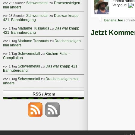
Einmal rundh
Schwermetall
Drachensteigen
vor 23 Stunden
zu
Very gut!
mal anders
Schwermetall
Das war knapp
vor 23 Stunden
zu
421: Bahnübergang
Banana Joe
schrieb
Madame Tussauds
Das war knapp
vor 1 Tag
zu
Jetzt Kommen
421: Bahnübergang
Madame Tussauds
Drachensteigen
vor 1 Tag
zu
mal anders
Schwermetall
Küchen-Fails –
vor 1 Tag
zu
Compilation
Schwermetall
Das war knapp 421:
vor 1 Tag
zu
Bahnübergang
Schwermetall
Drachensteigen mal
vor 1 Tag
zu
anders
RSS / Atom