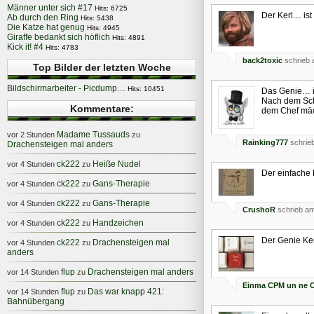
Männer unter sich #17
Hits: 6725
Der Kerl… ist
Ab durch den Ring
Hits: 5438
Die Katze hat genug
Hits: 4945
Giraffe bedankt sich höflich
Hits: 4891
Kick it! #4
Hits: 4783
back2toxic
schrieb 
Top Bilder der letzten Woche
Bildschirmarbeiter - Picdump…
Hits: 10451
Das Genie… is
Nach dem Schl
Kommentare:
dem Chef mäch
Madame Tussauds
vor 2 Stunden
zu
Rainking777
schrie
Drachensteigen mal anders
ck222
Heiße Nudel
vor 4 Stunden
zu
Der einfache K
ck222
Gans-Therapie
vor 4 Stunden
zu
ck222
Gans-Therapie
vor 4 Stunden
zu
CrushoR
schrieb am
ck222
Handzeichen
vor 4 Stunden
zu
Der Genie Ker
ck222
Drachensteigen mal
vor 4 Stunden
zu
anders
flup
Drachensteigen mal anders
vor 14 Stunden
zu
Einma CPM un ne C
flup
Das war knapp 421:
vor 14 Stunden
zu
Bahnübergang