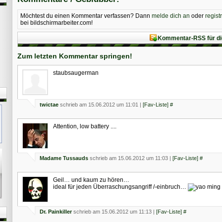
Möchtest du einen Kommentar verfassen? Dann
melde dich an
oder
regist
bei bildschirmarbeiter.com!
Kommentar-RSS für di
Zum letzten Kommentar springen!
staubsaugerman
twictae
schrieb am 15.06.2012 um 11:01 |
[Fav-Liste]
#
Attention, low battery ....
Madame Tussauds
schrieb am 15.06.2012 um 11:03 |
[Fav-Liste]
#
Geil… und kaum zu hören…
ideal für jeden Überraschungsangriff /-einbruch…
Dr. Painkiller
schrieb am 15.06.2012 um 11:13 |
[Fav-Liste]
#