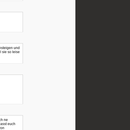
insteigen und
 sie so leise
ch ne
lasst euch
von