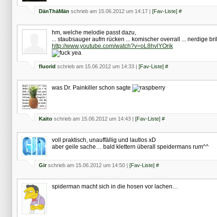
DänThäMän
schrieb am 15.06.2012 um 14:17 |
[Fav-Liste]
#
hm, welche melodie passt dazu,
... staubsauger aufm rücken ... komischer overrall ... nerdige brill
http://www.youtube.com/watch?v=oL8hvlYOrik
fluorid
schrieb am 15.06.2012 um 14:33 |
[Fav-Liste]
#
was Dr. Painkiller schon sagte
Kaito
schrieb am 15.06.2012 um 14:43 |
[Fav-Liste]
#
voll praktisch, unauffällig und lautlos xD
aber geile sache… bald klettern überall speidermans rum^^
Gir
schrieb am 15.06.2012 um 14:50 |
[Fav-Liste]
#
spiderman macht sich in die hosen vor lachen…