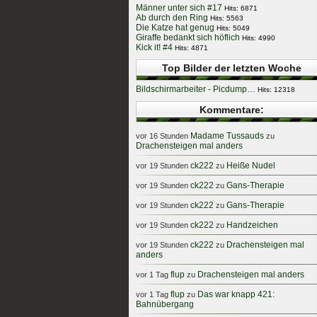
Männer unter sich #17
Hits: 6871
Ab durch den Ring
Hits: 5563
Die Katze hat genug
Hits: 5049
Giraffe bedankt sich höflich
Hits: 4990
Kick it! #4
Hits: 4871
Top Bilder der letzten Woche
Bildschirmarbeiter - Picdump…
Hits: 12318
Kommentare:
Madame Tussauds
vor 16 Stunden
zu
Drachensteigen mal anders
ck222
Heiße Nudel
vor 19 Stunden
zu
ck222
Gans-Therapie
vor 19 Stunden
zu
ck222
Gans-Therapie
vor 19 Stunden
zu
ck222
Handzeichen
vor 19 Stunden
zu
ck222
Drachensteigen mal
vor 19 Stunden
zu
anders
flup
Drachensteigen mal anders
vor 1 Tag
zu
flup
Das war knapp 421:
vor 1 Tag
zu
Bahnübergang