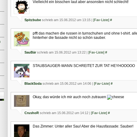
Vielleicht ein bisschen laut aber ansonsten nicht schlecht!
Spitzbube
schrieb am 15.06.2012 um 13:15 |
[Fav-Liste]
#
pfft das machen die russen in turnschuhen und ohne t-shirt. alle
hinterher die fassade nicht so schön sauber.
n
SauBär
schrieb am 15.06.2012 um 13:22 |
[Fav-Liste]
#
STAUBSAUGER-MANN SCHREITET ZUR TAT HEYHOOOOO
BlackSoda
schrieb am 15.06.2012 um 14:06 |
[Fav-Liste]
#
Okay, das würde ich mir auch noch zutrauen
CrushoR
schrieb am 15.06.2012 um 14:12 |
[Fav-Liste]
#
Das Zimmer: Unter aller Sau! Aber die Hausfassade: Sauber!