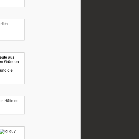
rlich
eute aus
en Gründen
 und die
r. Hätte es