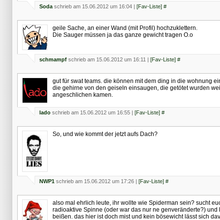
Soda
schrieb am 15.06.2012 um 16:04 |
[Fav-Liste]
#
geile Sache, an einer Wand (mit Profil) hochzuklettern.
Die Sauger müssen ja das ganze gewicht tragen O.o
schmampf
schrieb am 15.06.2012 um 16:11 |
[Fav-Liste]
#
gut für swat teams. die können mit dem ding in die wohnung e
die gehirne von den geiseln einsaugen, die getötet wurden weil
angeschlichen kamen.
lado
schrieb am 15.06.2012 um 16:55 |
[Fav-Liste]
#
So, und wie kommt der jetzt aufs Dach?
NWP1
schrieb am 15.06.2012 um 17:26 |
[Fav-Liste]
#
also mal ehrlich leute, ihr wollte wie Spiderman sein? sucht eu
radioaktive Spinne (oder war das nur ne genveränderte?) und 
beißen. das hier ist doch mist und kein bösewicht lässt sich da