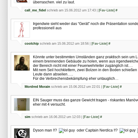
überraschen. viel zu laut.
call_me_fidel
schrieb am 15.06.2012 um 17:43 |
[Fav-Liste]
#
Irgendwie sieht weder das “Gerät” noch die Präsentation sonde
professionell aus
coolchip
schrieb am 15.06.2012 um 18:56 |
[Fav-Liste]
#
Könnte unter bestimmten Umständen ganz praktisch sein um L
einem brennenden Gebäude zu holen, wenn aus irgendwelch
der Bereich nicht mit einer Feuerwehrleiter zugänglich ist….
Mit nem Seil hochklettern, zwei Bolzen in den Boden schießen
Leute dann abseilen…..
Für die Verbrechensbekämpfung eher untauglich…
Mordred Morain
schrieb am 15.06.2012 um 22:01 |
[Fav-Liste]
#
EIN Sauger muss das ganze Gewicht tragen - riskantes Manöve
eher mit 4 versucht.
sim
schrieb am 16.06.2012 um 12:03 |
[Fav-Liste]
#
Dyson man !!?
oder Captain Nerdica !!?