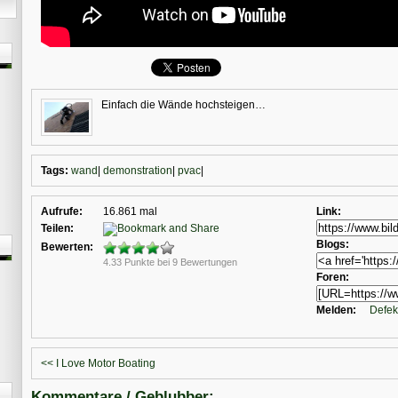
Einfach die Wände hochsteigen…
Tags:
wand
|
demonstration
|
pvac
|
Aufrufe:
16.861 mal
Link:
Teilen:
Blogs:
Bewerten:
4.33 Punkte bei 9 Bewertungen
Foren:
Melden:
Defek
<< I Love Motor Boating
Kommentare / Geblubber: