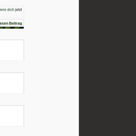
riere dich
jetzt
esen Beitrag