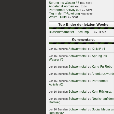
Sprung ins Wasser #6
Hits: 5892
Angetanzt worden
Hits: 5294
Paranormal Activity #2
Hits: 5121
Tag in der IT-Abteilung
Hits: 5089
Walze - Drift
Hits: 5001
Top Bilder der letzten Woche
Bildschirmarbeiter - Picdump…
Hits: 19247
Kommentare:
Schwermetall
Kick it! #4
vor 16 Stunden
zu
Schwermetall
Sprung ins
vor 16 Stunden
zu
Wasser #6
Schwermetall
Kung-Fu-Robo
vor 16 Stunden
zu
Schwermetall
Angetanzt word
vor 16 Stunden
zu
Schwermetall
Paranormal
vor 16 Stunden
zu
Activity #2
Schwermetall
Kein Rückgrat
vor 16 Stunden
zu
Schwermetall
Neulich auf de
vor 16 Stunden
zu
Radweg
Schwermetall
Social Media vs
vor 16 Stunden
zu
Realität #2