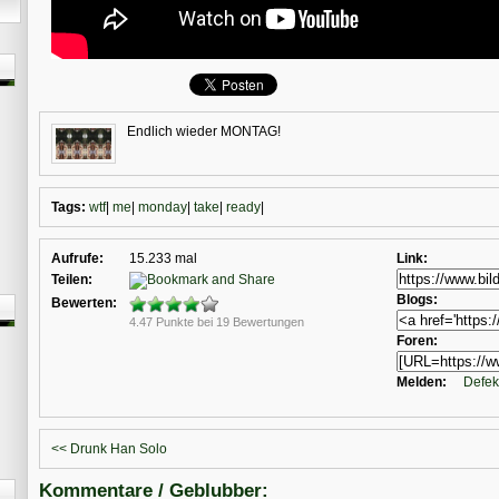
Endlich wieder MONTAG!
Tags:
wtf
|
me
|
monday
|
take
|
ready
|
Aufrufe:
15.233 mal
Link:
Teilen:
Blogs:
Bewerten:
4.47 Punkte bei 19 Bewertungen
Foren:
Melden:
Defek
<< Drunk Han Solo
Kommentare / Geblubber: