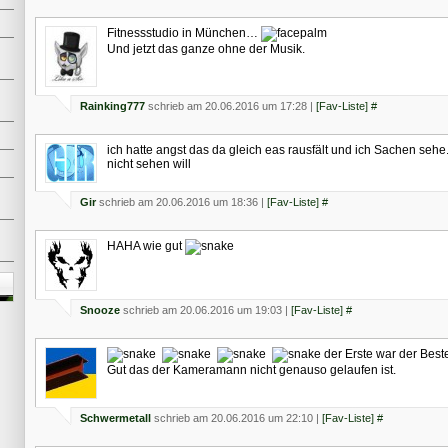
Fitnessstudio in München…
Und jetzt das ganze ohne der Musik.
d
Rainking777
schrieb am 20.06.2016 um 17:28 |
[Fav-Liste]
#
ich hatte angst das da gleich eas rausfält und ich Sachen sehe.
nicht sehen will
Gir
schrieb am 20.06.2016 um 18:36 |
[Fav-Liste]
#
HAHA wie gut
Snooze
schrieb am 20.06.2016 um 19:03 |
[Fav-Liste]
#
der Erste war der Best
Gut das der Kameramann nicht genauso gelaufen ist.
Schwermetall
schrieb am 20.06.2016 um 22:10 |
[Fav-Liste]
#