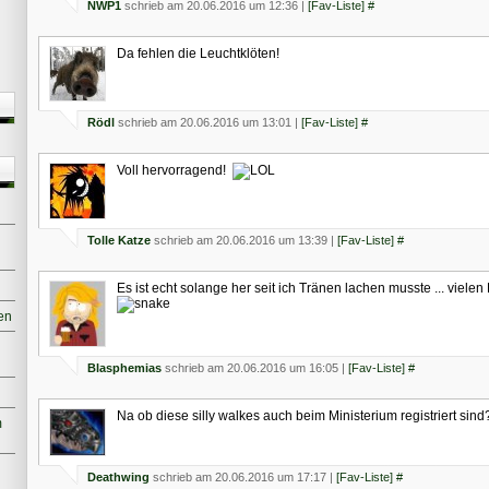
NWP1
schrieb am 20.06.2016 um 12:36 |
[Fav-Liste]
#
Da fehlen die Leuchtklöten!
Rödl
schrieb am 20.06.2016 um 13:01 |
[Fav-Liste]
#
Voll hervorragend!
Tolle Katze
schrieb am 20.06.2016 um 13:39 |
[Fav-Liste]
#
Es ist echt solange her seit ich Tränen lachen musste ... viele
en
Blasphemias
schrieb am 20.06.2016 um 16:05 |
[Fav-Liste]
#
Na ob diese silly walkes auch beim Ministerium registriert sind
m
Deathwing
schrieb am 20.06.2016 um 17:17 |
[Fav-Liste]
#