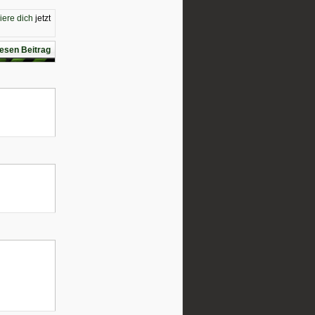
riere dich
jetzt
esen Beitrag