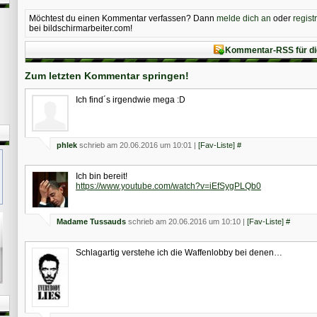
Möchtest du einen Kommentar verfassen? Dann
melde dich an
oder
regist
bei bildschirmarbeiter.com!
Kommentar-RSS für di
Zum letzten Kommentar springen!
Ich find´s irgendwie mega :D
phlek
schrieb am 20.06.2016 um 10:01 |
[Fav-Liste]
#
Ich bin bereit!
https://www.youtube.com/watch?v=iEfSygPLQb0
Madame Tussauds
schrieb am 20.06.2016 um 10:10 |
[Fav-Liste]
#
Schlagartig verstehe ich die Waffenlobby bei denen…