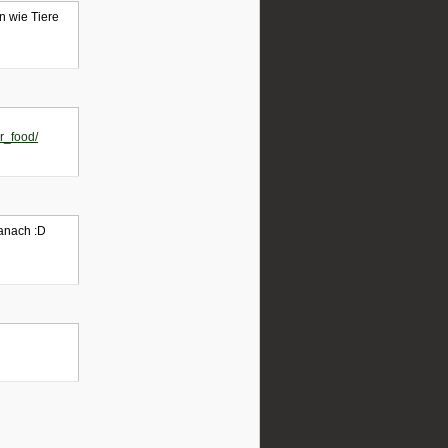
n wie Tiere
r_food/
danach :D