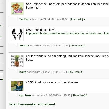
Soo, jetzt schnell noch ein paar Videos in denen sich Mensche
benehmen.
SauBär
schrieb am 24.04.2013 um 10:39 |
[Fav-Liste]
#
1:
@SauBär, da haste ^^
http://www.bildschirmarbeiter.com/video/how_animals_eat_thei
on
Snooze
schrieb am 24.04.2013 um 11:37 |
[Fav-Liste]
#
der tanzende hund am anfang und das komische felllose tier 
beste
Kaito
schrieb am 24.04.2013 um 11:52 |
[Fav-Liste]
#
#3:50 für ein close up von hundehoden
cpt. hero
schrieb am 24.04.2013 um 15:35 |
[Fav-Liste]
#
Jetzt Kommentar schreiben!