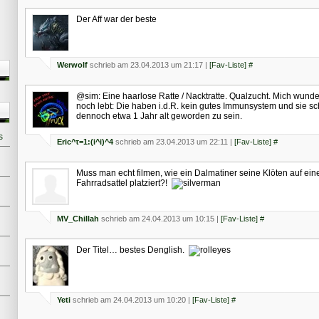
Der Aff war der beste
Werwolf
schrieb am 23.04.2013 um 21:17 |
[Fav-Liste]
#
@sim: Eine haarlose Ratte / Nacktratte. Qualzucht. Mich wunder
noch lebt: Die haben i.d.R. kein gutes Immunsystem und sie sc
dennoch etwa 1 Jahr alt geworden zu sein.
s
Eric^τ=1:(i^i)^4
schrieb am 23.04.2013 um 22:11 |
[Fav-Liste]
#
Muss man echt filmen, wie ein Dalmatiner seine Klöten auf ei
Fahrradsattel platziert?!
MV_Chillah
schrieb am 24.04.2013 um 10:15 |
[Fav-Liste]
#
Der Titel… bestes Denglish.
Yeti
schrieb am 24.04.2013 um 10:20 |
[Fav-Liste]
#