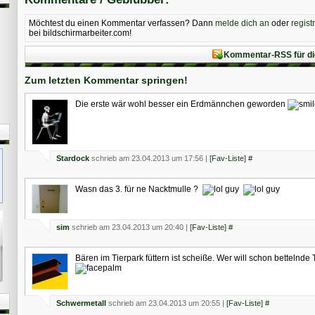
Möchtest du einen Kommentar verfassen? Dann
melde dich an
oder
regist
bei bildschirmarbeiter.com!
Kommentar-RSS für di
Zum letzten Kommentar springen!
Die erste wär wohl besser ein Erdmännchen geworden
Stardock
schrieb am 23.04.2013 um 17:56 |
[Fav-Liste]
#
Wasn das 3. für ne Nacktmulle ?
sim
schrieb am 23.04.2013 um 20:40 |
[Fav-Liste]
#
Bären im Tierpark füttern ist scheiße. Wer will schon bettelnde
Schwermetall
schrieb am 23.04.2013 um 20:55 |
[Fav-Liste]
#