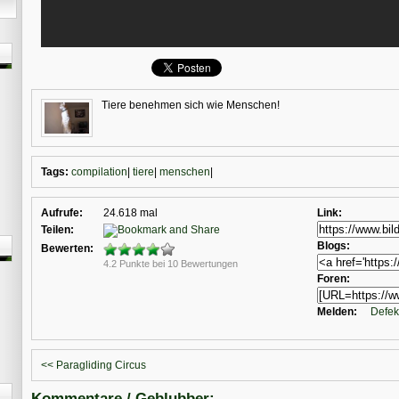
Tiere benehmen sich wie Menschen!
Tags:
compilation
|
tiere
|
menschen
|
Aufrufe:
24.618 mal
Link:
Teilen:
Blogs:
Bewerten:
4.2 Punkte bei 10 Bewertungen
Foren:
Melden:
Defek
<< Paragliding Circus
Kommentare / Geblubber: