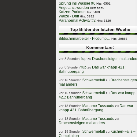
Sprung ins Wasser #6
Hits: 6501
Angetanzt worden
Hits: 5550
Katzen-Parkour
Hits: 5409
Walze - Drift
Hits: 5392
Paranormal Activity #2
Hits: 5326
Top Bilder der letzten Woche
Bildschirmarbeiter - Picdump…
Hits: 20863
Kommentare:
flup
Drachensteigen mal ander
vor 8 Stunden
zu
flup
Das war knapp 421:
vor 8 Stunden
zu
Bahnübergang
Schwermetall
Drachensteigen
vor 16 Stunden
zu
mal anders
Schwermetall
Das war knapp
vor 16 Stunden
zu
421: Bahnübergang
Madame Tussauds
Das war
vor 18 Stunden
zu
knapp 421: Bahnübergang
Madame Tussauds
vor 18 Stunden
zu
Drachensteigen mal anders
Schwermetall
Küchen-Fails –
vor 19 Stunden
zu
Compilation