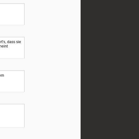
t’s, dass sie
heint
nem