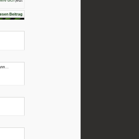
riere dich
jetzt
esen Beitrag
kann…