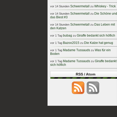
Schwermetall
Whiskey - Trick
vor 14 Stunden
zu
Schwermetall
Die Schöne un
vor 14 Stunden
zu
das Biest #3
Schwermetall
Das Leben mit
vor 14 Stunden
zu
den Katzen
bubag
Giraffe bedankt sich höflich
vor 1 Tag
zu
Bazoo2015
Die Katze hat genug
vor 1 Tag
zu
Madame Tussauds
Was für ein
vor 1 Tag
zu
Boden
Madame Tussauds
Giraffe bedankt
vor 1 Tag
zu
sich höflich
RSS / Atom