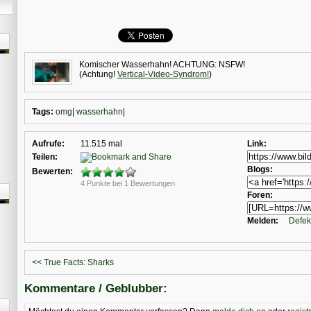
Komischer Wasserhahn! ACHTUNG: NSFW!
(Achtung!
Vertical-Video-Syndrom!
)
Tags:
omg
|
wasserhahn
|
Aufrufe:
11.515 mal
Link:
Teilen:
Blogs:
Bewerten:
4 Punkte bei 1 Bewertungen
Foren:
Melden:
Defek
<< True Facts: Sharks
Kommentare / Geblubber: