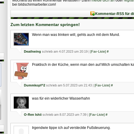
Möchtest du einen Kommentar verfassen? Dann
melde dich an
oder
regist
bei bildschirmarbeiter.com!
Kommentar-RSS für di
Zum letzten Kommentar springen!
Wenn man was trinken will, gehts auch mit dem Mund.
Deathwing
schrieb am 4.07.2023 um 20:19 |
[Fav-Liste]
#
Praktisch in der Küche, wenn man den auf Milch umschalten 
Dummkopf^2
schrieb am 5.07.2023 um 21:43 |
[Fav-Liste]
#
was für ein widerlicher Wasserhahn
O-Ren Ishii
schrieb am 8.07.2023 um 7:39 |
[Fav-Liste]
#
Irgendwie tippe ich auf versteckte Fußsteuerung.