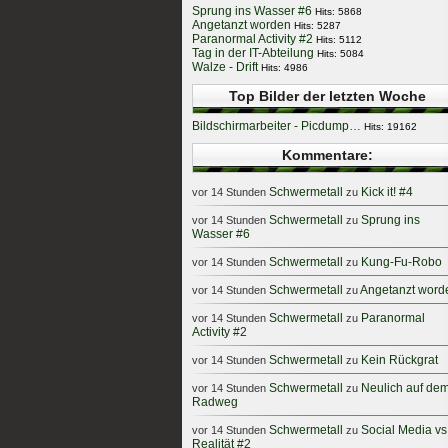
Sprung ins Wasser #6
Hits: 5868
Angetanzt worden
Hits: 5287
Paranormal Activity #2
Hits: 5112
Tag in der IT-Abteilung
Hits: 5084
Walze - Drift
Hits: 4986
Top Bilder der letzten Woche
Bildschirmarbeiter - Picdump…
Hits: 19162
Kommentare:
Schwermetall
Kick it! #4
vor 14 Stunden
zu
Schwermetall
Sprung ins
vor 14 Stunden
zu
Wasser #6
Schwermetall
Kung-Fu-Robo
vor 14 Stunden
zu
Schwermetall
Angetanzt word
vor 14 Stunden
zu
Schwermetall
Paranormal
vor 14 Stunden
zu
Activity #2
Schwermetall
Kein Rückgrat
vor 14 Stunden
zu
Schwermetall
Neulich auf de
vor 14 Stunden
zu
Radweg
Schwermetall
Social Media vs
vor 14 Stunden
zu
Realität #2