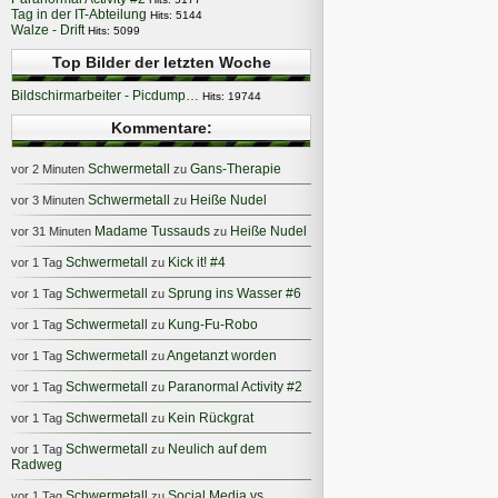
Tag in der IT-Abteilung
Hits: 5144
Walze - Drift
Hits: 5099
Top Bilder der letzten Woche
Bildschirmarbeiter - Picdump…
Hits: 19744
Kommentare:
Schwermetall
Gans-Therapie
vor 2 Minuten
zu
Schwermetall
Heiße Nudel
vor 3 Minuten
zu
Madame Tussauds
Heiße Nudel
vor 31 Minuten
zu
Schwermetall
Kick it! #4
vor 1 Tag
zu
Schwermetall
Sprung ins Wasser #6
vor 1 Tag
zu
Schwermetall
Kung-Fu-Robo
vor 1 Tag
zu
Schwermetall
Angetanzt worden
vor 1 Tag
zu
Schwermetall
Paranormal Activity #2
vor 1 Tag
zu
Schwermetall
Kein Rückgrat
vor 1 Tag
zu
Schwermetall
Neulich auf dem
vor 1 Tag
zu
Radweg
Schwermetall
Social Media vs
vor 1 Tag
zu