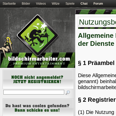
Startseite
Bilder
Videos
Witze
Spiele
Chat
Forum
Nutzungsb
Allgemeine
der Dienste
§ 1 Präambel
Diese Allgemein
genannt) beinha
bildschirmarbeit
§ 2 Registrie
(1) Die Nutzung 