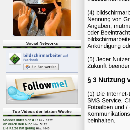
(4) bildschirmar
Nennung von Grü
Angaben, mutma
oder Beeinträcht
bildschirmarbeit
Social Networks
Ankündigung od
(5) Jeder Nutzer
Zukunft beenden
§ 3 Nutzung 
(1) Die Internet
SMS-Service, Ch
Fotoalben und /
Top Videos der letzten Woche
Kommunikationse
beinhalten.
Männer unter sich #17
Hits: 6722
Ab durch den Ring
Hits: 5432
Die Katze hat genug
Hits: 4940