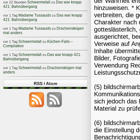
der Wahrheit ent
Schwermetall
Das war knapp
vor 22 Stunden
zu
421: Bahnübergang
hinzuweisen. * 
verbreiten, die 
Madame Tussauds
Das war knapp
vor 1 Tag
zu
421: Bahnübergang
Charakter nach d
gotteslästerlich,
Madame Tussauds
Drachensteigen
vor 1 Tag
zu
mal anders
ausgerichtet, be
Schwermetall
Küchen-Fails –
vor 1 Tag
zu
Verweise auf Ang
Compilation
Inhalte übermitt
Schwermetall
Das war knapp 421:
vor 1 Tag
zu
Bilder, Fotograf
Bahnübergang
Verwendung Rech
Schwermetall
Drachensteigen mal
vor 1 Tag
zu
Leistungsschutzr
anders
RSS / Atom
(5) bildschirmarb
Kommunikationsd
sich jedoch das
Material zu prüf
(6) bildschirma
die Einstellung
Benachrichtigung