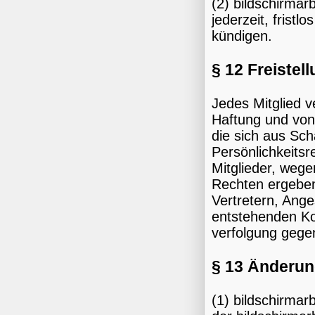
(2) bildschirmar
jederzeit, frist
kündigen.
§ 12 Freistel
Jedes Mitglied ve
Haftung und von
die sich aus Sc
Persönlichkeitsr
Mitglieder, wege
Rechten ergeben,
Vertretern, Ange
entstehenden Ko
verfolgung gege
§ 13 Änderu
(1) bildschirmar