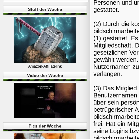
Personen und un
gestattet.
Stuff der Woche
(2) Durch die ko
bildschirmarbeit
(1) gestattet. E
Mitgliedschaft.
gesetzlichen Vo
gewählt werden. 
Nutzernamen zu
Amazon-Affiliatelink
verlangen.
Video der Woche
(3) Das Mitglied
Benutzernamen d
über sein persön
betrügerischer Ab
bildschirmarbei
frei. Hat ein M
Pics der Woche
seine Logins bz
bildschirmarbeit