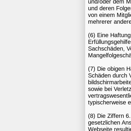
und/oder dem Mit
und deren Folgen
von einem Mitgli
mehrerer anderer
(6) Eine Haftung
Erfüllungsgehilf
Sachschäden, V
Mangelfolgeschä
(7) Die obigen H
Schäden durch V
bildschirmarbeit
sowie bei Verlet
vertragswesentlic
typischerweise 
(8) Die Ziffern 
gesetzlichen Ans
Webseite resulti