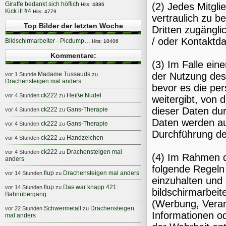
Giraffe bedankt sich höflich
(2) Jedes Mitgli
Hits: 4886
Kick it! #4
Hits: 4779
vertraulich zu 
Top Bilder der letzten Woche
Dritten zugängli
/ oder Kontaktda
Bildschirmarbeiter - Picdump…
Hits: 10406
Kommentare:
(3) Im Falle ei
Madame Tussauds
der Nutzung des 
vor 1 Stunde
zu
Drachensteigen mal anders
bevor es die per
ck222
Heiße Nudel
vor 4 Stunden
zu
weitergibt, von 
dieser Daten dur
ck222
Gans-Therapie
vor 4 Stunden
zu
Daten werden aus
ck222
Gans-Therapie
vor 4 Stunden
zu
Durchführung de
ck222
Handzeichen
vor 4 Stunden
zu
ck222
Drachensteigen mal
vor 4 Stunden
zu
(4) Im Rahmen de
anders
folgende Regeln
flup
Drachensteigen mal anders
vor 14 Stunden
zu
einzuhalten und 
flup
Das war knapp 421:
vor 14 Stunden
zu
bildschirmarbeit
Bahnübergang
(Werbung, Veran
Schwermetall
Drachensteigen
vor 22 Stunden
zu
Informationen od
mal anders