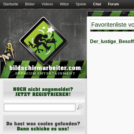
Startseite
Bilder
Videos
Witze
Spiele
Chat
Forum
Favoritenliste 
Der_lustige_Besoff