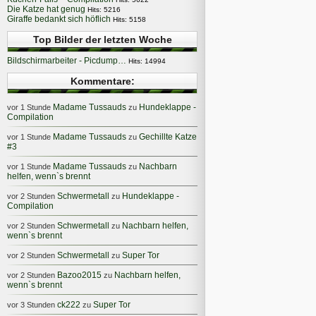
Die Katze hat genug
Hits: 5216
Giraffe bedankt sich höflich
Hits: 5158
Top Bilder der letzten Woche
Bildschirmarbeiter - Picdump…
Hits: 14994
Kommentare:
Madame Tussauds
Hundeklappe -
vor 1 Stunde
zu
Compilation
Madame Tussauds
Gechillte Katze
vor 1 Stunde
zu
#3
Madame Tussauds
Nachbarn
vor 1 Stunde
zu
helfen, wenn`s brennt
Schwermetall
Hundeklappe -
vor 2 Stunden
zu
Compilation
Schwermetall
Nachbarn helfen,
vor 2 Stunden
zu
wenn`s brennt
Schwermetall
Super Tor
vor 2 Stunden
zu
Bazoo2015
Nachbarn helfen,
vor 2 Stunden
zu
wenn`s brennt
ck222
Super Tor
vor 3 Stunden
zu