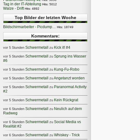
Tag in der IT-Abteilung
Hits: 5012
Walze - Drift
Hits: 4892
Top Bilder der letzten Woche
Bildschirmarbeiter - Picdump…
Hits: 18749
Kommentare:
Schwermetall
Kick it! #4
vor 5 Stunden
zu
Schwermetall
Sprung ins Wasser
vor 5 Stunden
zu
#6
Schwermetall
Kung-Fu-Robo
vor 5 Stunden
zu
Schwermetall
Angetanzt worden
vor 5 Stunden
zu
Schwermetall
Paranormal Activity
vor 5 Stunden
zu
#2
Schwermetall
Kein Rückgrat
vor 5 Stunden
zu
Schwermetall
Neulich auf dem
vor 6 Stunden
zu
Radweg
Schwermetall
Social Media vs
vor 6 Stunden
zu
Realität #2
Schwermetall
Whiskey - Trick
vor 6 Stunden
zu