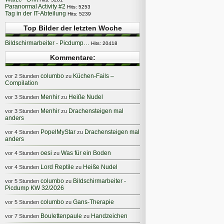
Paranormal Activity #2
Hits: 5253
Tag in der IT-Abteilung
Hits: 5239
Top Bilder der letzten Woche
Bildschirmarbeiter - Picdump…
Hits: 20418
Kommentare:
columbo
Küchen-Fails –
vor 2 Stunden
zu
Compilation
Menhir
Heiße Nudel
vor 3 Stunden
zu
Menhir
Drachensteigen mal
vor 3 Stunden
zu
anders
PopelMyStar
Drachensteigen mal
vor 4 Stunden
zu
anders
oesi
Was für ein Boden
vor 4 Stunden
zu
Lord Reptile
Heiße Nudel
vor 4 Stunden
zu
columbo
Bildschirmarbeiter -
vor 5 Stunden
zu
Picdump KW 32/2026
columbo
Gans-Therapie
vor 5 Stunden
zu
Boulettenpaule
Handzeichen
vor 7 Stunden
zu