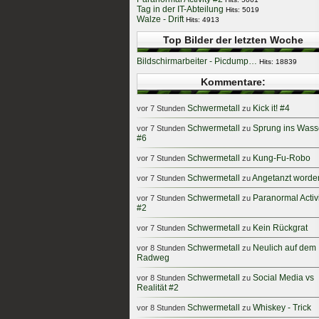
Tag in der IT-Abteilung
Hits: 5019
Walze - Drift
Hits: 4913
Top Bilder der letzten Woche
Bildschirmarbeiter - Picdump…
Hits: 18839
Kommentare:
Schwermetall
Kick it! #4
vor 7 Stunden
zu
Schwermetall
Sprung ins Wass
vor 7 Stunden
zu
#6
Schwermetall
Kung-Fu-Robo
vor 7 Stunden
zu
Schwermetall
Angetanzt worde
vor 7 Stunden
zu
Schwermetall
Paranormal Activ
vor 7 Stunden
zu
#2
Schwermetall
Kein Rückgrat
vor 7 Stunden
zu
Schwermetall
Neulich auf dem
vor 8 Stunden
zu
Radweg
Schwermetall
Social Media vs
vor 8 Stunden
zu
Realität #2
Schwermetall
Whiskey - Trick
vor 8 Stunden
zu