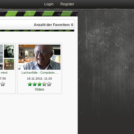
Login
Register
Anzahl der Favoriten: 6
r mind
Lachanfälle - Compilatio…
7:50
19.11.2011- 11:20
Video