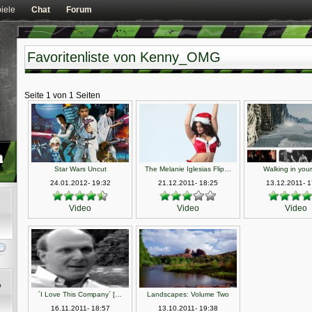
iele
Chat
Forum
Favoritenliste von Kenny_OMG
Seite 1 von 1 Seiten
Star Wars Uncut
The Melanie Iglesias Flip…
Walking in you
24.01.2012- 19:32
21.12.2011- 18:25
13.12.2011- 1
Video
Video
Video
´I Love This Company´ […
Landscapes: Volume Two
16.11.2011- 18:57
13.10.2011- 19:38