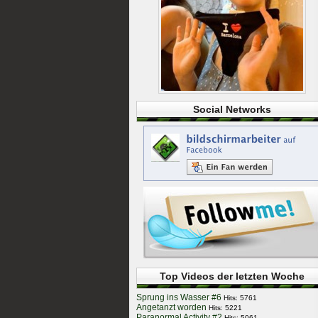
Social Networks
Top Videos der letzten Woche
Sprung ins Wasser #6
Hits: 5761
Angetanzt worden
Hits: 5221
Paranormal Activity #2
Hits: 5061