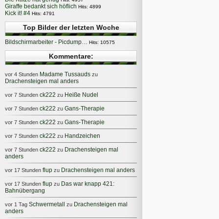
Giraffe bedankt sich höflich
Hits: 4899
Kick it! #4
Hits: 4791
Top Bilder der letzten Woche
Bildschirmarbeiter - Picdump…
Hits: 10575
Kommentare:
Madame Tussauds
vor 4 Stunden
zu
Drachensteigen mal anders
ck222
Heiße Nudel
vor 7 Stunden
zu
ck222
Gans-Therapie
vor 7 Stunden
zu
ck222
Gans-Therapie
vor 7 Stunden
zu
ck222
Handzeichen
vor 7 Stunden
zu
ck222
Drachensteigen mal
vor 7 Stunden
zu
anders
flup
Drachensteigen mal anders
vor 17 Stunden
zu
flup
Das war knapp 421:
vor 17 Stunden
zu
Bahnübergang
Schwermetall
Drachensteigen mal
vor 1 Tag
zu
anders