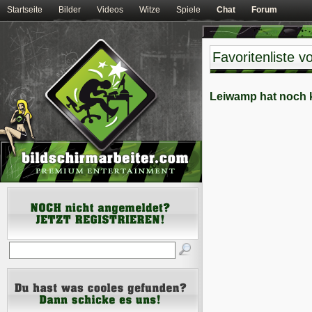
Startseite
Bilder
Videos
Witze
Spiele
Chat
Forum
Favoritenliste 
Leiwamp hat noch k