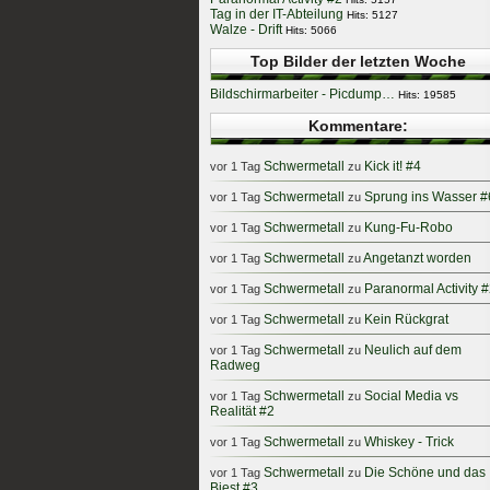
Tag in der IT-Abteilung
Hits: 5127
Walze - Drift
Hits: 5066
Top Bilder der letzten Woche
Bildschirmarbeiter - Picdump…
Hits: 19585
Kommentare:
Schwermetall
Kick it! #4
vor 1 Tag
zu
Schwermetall
Sprung ins Wasser #
vor 1 Tag
zu
Schwermetall
Kung-Fu-Robo
vor 1 Tag
zu
Schwermetall
Angetanzt worden
vor 1 Tag
zu
Schwermetall
Paranormal Activity 
vor 1 Tag
zu
Schwermetall
Kein Rückgrat
vor 1 Tag
zu
Schwermetall
Neulich auf dem
vor 1 Tag
zu
Radweg
Schwermetall
Social Media vs
vor 1 Tag
zu
Realität #2
Schwermetall
Whiskey - Trick
vor 1 Tag
zu
Schwermetall
Die Schöne und das
vor 1 Tag
zu
Biest #3