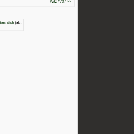
Witz #737 >>
riere dich
jetzt