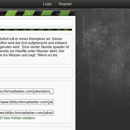
Login
Register
 Sofort ruft er einen Klemptner an. Dieser
hin wird der Arzt aufgebracht und erklaert,
erufen wird. Eine viertel Stunde spaeter ist
ereits zur Haelfte unter Wasser steht. Der
se ins Wasser und sagt: “Wenn es bis
t? Hier Fehler melden!