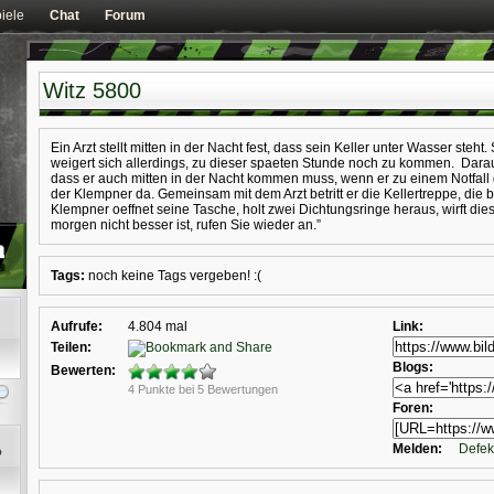
iele
Chat
Forum
Witz 5800
Ein Arzt stellt mitten in der Nacht fest, dass sein Keller unter Wasser steht.
weigert sich allerdings, zu dieser spaeten Stunde noch zu kommen. Darauf
dass er auch mitten in der Nacht kommen muss, wenn er zu einem Notfall g
der Klempner da. Gemeinsam mit dem Arzt betritt er die Kellertreppe, die b
Klempner oeffnet seine Tasche, holt zwei Dichtungsringe heraus, wirft die
morgen nicht besser ist, rufen Sie wieder an.”
Tags:
noch keine Tags vergeben! :(
Aufrufe:
4.804 mal
Link:
Teilen:
Blogs:
Bewerten:
4 Punkte bei 5 Bewertungen
Foren:
Melden:
Defek