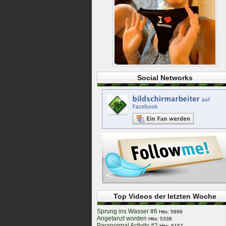
Social Networks
Top Videos der letzten Woche
Sprung ins Wasser #6
Hits: 5999
Angetanzt worden
Hits: 5338
Paranormal Activity #2
Hits: 5157