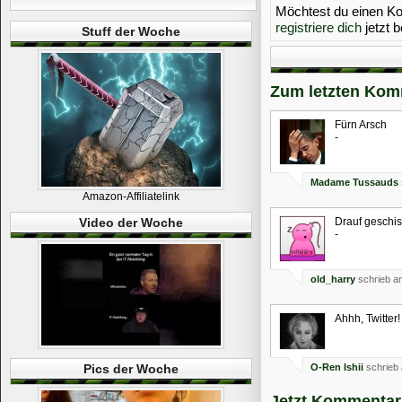
Möchtest du einen 
registriere dich
jetzt b
Stuff der Woche
Zum letzten Kom
Fürn Arsch
-
Madame Tussauds
Amazon-Affiliatelink
Video der Woche
Drauf geschi
-
old_harry
schrieb a
Ahhh, Twitter!
Pics der Woche
O-Ren Ishii
schrieb 
Jetzt Kommentar