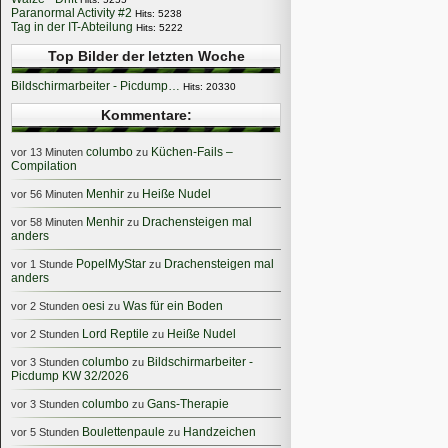
Paranormal Activity #2
Hits: 5238
Tag in der IT-Abteilung
Hits: 5222
Top Bilder der letzten Woche
Bildschirmarbeiter - Picdump…
Hits: 20330
Kommentare:
columbo
Küchen-Fails –
vor 13 Minuten
zu
Compilation
Menhir
Heiße Nudel
vor 56 Minuten
zu
Menhir
Drachensteigen mal
vor 58 Minuten
zu
anders
PopelMyStar
Drachensteigen mal
vor 1 Stunde
zu
anders
oesi
Was für ein Boden
vor 2 Stunden
zu
Lord Reptile
Heiße Nudel
vor 2 Stunden
zu
columbo
Bildschirmarbeiter -
vor 3 Stunden
zu
Picdump KW 32/2026
columbo
Gans-Therapie
vor 3 Stunden
zu
Boulettenpaule
Handzeichen
vor 5 Stunden
zu