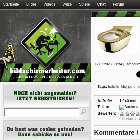
Startseite
Bilder
Videos
Witze
Spiele
Chat
Forum
12.07.2023- 11:34 | Kategorie
Tags:
toilette
|
klo
|
gold
|
s
Aufrufe:
1.040 mal
Teilen:
Bewerten:
0 Punkte bei
Kommentare /