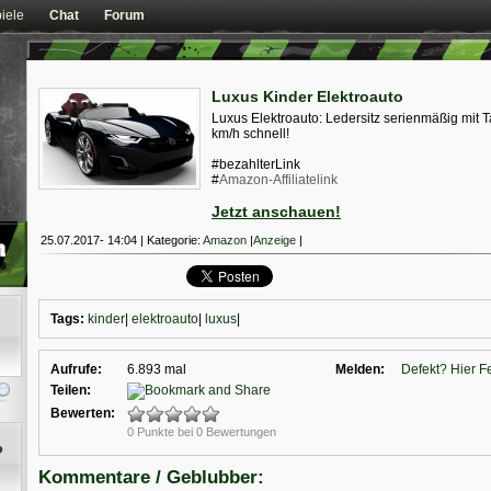
iele
Chat
Forum
Luxus Kinder Elektroauto
Luxus Elektroauto: Ledersitz serienmäßig mit T
km/h schnell!
#bezahlterLink
#
Amazon-Affiliatelink
Jetzt anschauen!
25.07.2017- 14:04 | Kategorie:
Amazon
|
Anzeige
|
Tags:
kinder
|
elektroauto
|
luxus
|
Aufrufe:
6.893 mal
Melden:
Defekt? Hier F
Teilen:
Bewerten:
0 Punkte bei 0 Bewertungen
Kommentare / Geblubber: