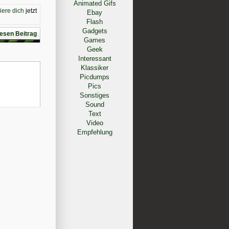
Animated Gifs
riere dich
jetzt
Ebay
Flash
Gadgets
esen Beitrag
Games
Geek
Interessant
Klassiker
Picdumps
Pics
Sonstiges
Sound
Text
Video
Empfehlung