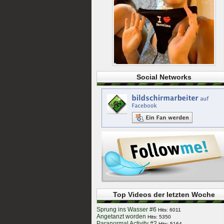
Social Networks
Top Videos der letzten Woche
Sprung ins Wasser #6
Hits: 6011
Angetanzt worden
Hits: 5350
Paranormal Activity #2
Hits: 5164