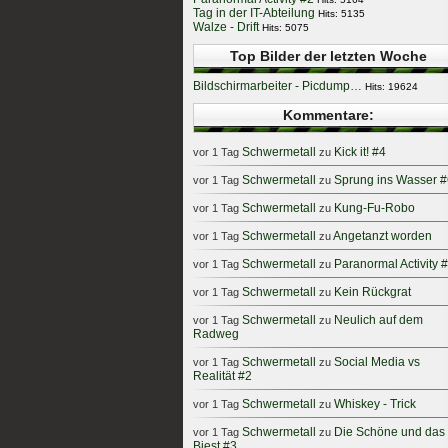
Tag in der IT-Abteilung
Hits: 5135
Walze - Drift
Hits: 5075
Top Bilder der letzten Woche
Bildschirmarbeiter - Picdump…
Hits: 19624
Kommentare:
Schwermetall
Kick it! #4
vor 1 Tag
zu
Schwermetall
Sprung ins Wasser #
vor 1 Tag
zu
Schwermetall
Kung-Fu-Robo
vor 1 Tag
zu
Schwermetall
Angetanzt worden
vor 1 Tag
zu
Schwermetall
Paranormal Activity 
vor 1 Tag
zu
Schwermetall
Kein Rückgrat
vor 1 Tag
zu
Schwermetall
Neulich auf dem
vor 1 Tag
zu
Radweg
Schwermetall
Social Media vs
vor 1 Tag
zu
Realität #2
Schwermetall
Whiskey - Trick
vor 1 Tag
zu
Schwermetall
Die Schöne und das
vor 1 Tag
zu
Biest #3