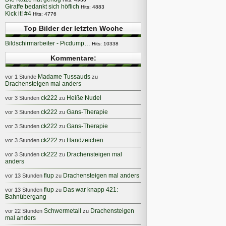
Giraffe bedankt sich höflich
Hits: 4883
Kick it! #4
Hits: 4776
Top Bilder der letzten Woche
Bildschirmarbeiter - Picdump…
Hits: 10338
Kommentare:
Madame Tussauds
vor 1 Stunde
zu
Drachensteigen mal anders
ck222
Heiße Nudel
vor 3 Stunden
zu
ck222
Gans-Therapie
vor 3 Stunden
zu
ck222
Gans-Therapie
vor 3 Stunden
zu
ck222
Handzeichen
vor 3 Stunden
zu
ck222
Drachensteigen mal
vor 3 Stunden
zu
anders
flup
Drachensteigen mal anders
vor 13 Stunden
zu
flup
Das war knapp 421:
vor 13 Stunden
zu
Bahnübergang
Schwermetall
Drachensteigen
vor 22 Stunden
zu
mal anders