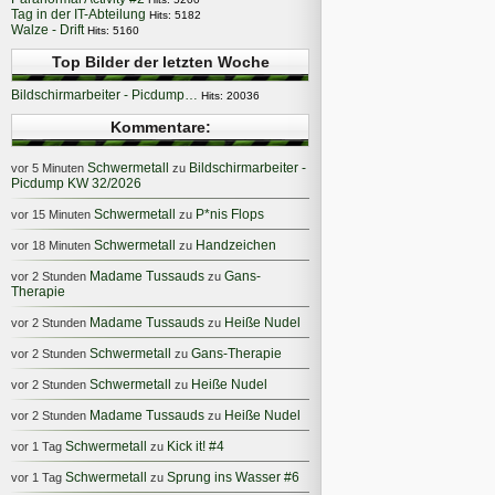
Tag in der IT-Abteilung
Hits: 5182
Walze - Drift
Hits: 5160
Top Bilder der letzten Woche
Bildschirmarbeiter - Picdump…
Hits: 20036
Kommentare:
Schwermetall
Bildschirmarbeiter -
vor 5 Minuten
zu
Picdump KW 32/2026
Schwermetall
P*nis Flops
vor 15 Minuten
zu
Schwermetall
Handzeichen
vor 18 Minuten
zu
Madame Tussauds
Gans-
vor 2 Stunden
zu
Therapie
Madame Tussauds
Heiße Nudel
vor 2 Stunden
zu
Schwermetall
Gans-Therapie
vor 2 Stunden
zu
Schwermetall
Heiße Nudel
vor 2 Stunden
zu
Madame Tussauds
Heiße Nudel
vor 2 Stunden
zu
Schwermetall
Kick it! #4
vor 1 Tag
zu
Schwermetall
Sprung ins Wasser #6
vor 1 Tag
zu