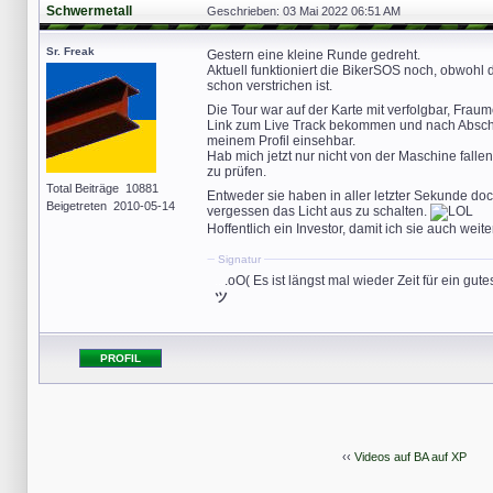
Schwermetall
Geschrieben: 03 Mai 2022 06:51 AM
Sr. Freak
Gestern eine kleine Runde gedreht.
Aktuell funktioniert die BikerSOS noch, obwohl 
schon verstrichen ist.
Die Tour war auf der Karte mit verfolgbar, Frau
Link zum Live Track bekommen und nach Abschlu
meinem Profil einsehbar.
Hab mich jetzt nur nicht von der Maschine falle
zu prüfen.
Total Beiträge 10881
Entweder sie haben in aller letzter Sekunde do
Beigetreten 2010-05-14
vergessen das Licht aus zu schalten.
Hoffentlich ein Investor, damit ich sie auch weit
Signatur
...
.oO( Es ist längst mal wieder Zeit für ein gut
ツ
PROFIL
‹‹
Videos auf BA auf XP