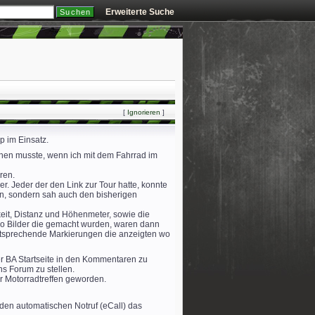
Erweiterte Suche
[
Ignorieren
]
p im Einsatz.
hen musste, wenn ich mit dem Fahrrad im
ren.
r. Jeder der den Link zur Tour hatte, konnte
en, sondern sah auch den bisherigen
it, Distanz und Höhenmeter, sowie die
Also Bilder die gemacht wurden, waren dann
entsprechende Markierungen die anzeigten wo
er BA Startseite in den Kommentaren zu
s Forum zu stellen.
er Motorradtreffen geworden.
 den automatischen Notruf (eCall) das