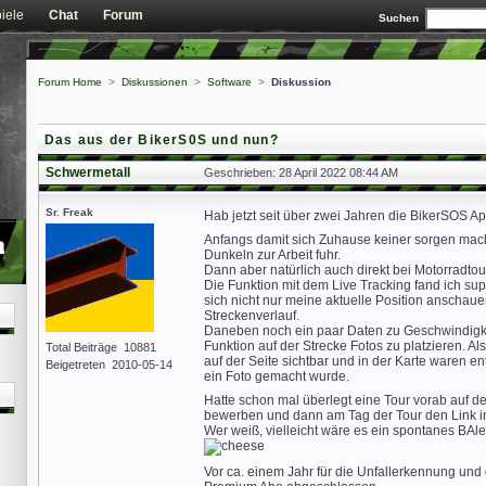
iele
Chat
Forum
Suchen
Forum Home
>
Diskussionen
>
Software
>
Diskussion
Das aus der BikerS0S und nun?
Schwermetall
Geschrieben: 28 April 2022 08:44 AM
Sr. Freak
Hab jetzt seit über zwei Jahren die BikerSOS Ap
Anfangs damit sich Zuhause keiner sorgen mac
Dunkeln zur Arbeit fuhr.
Dann aber natürlich auch direkt bei Motorradtou
Die Funktion mit dem Live Tracking fand ich supe
sich nicht nur meine aktuelle Position anschau
Streckenverlauf.
Daneben noch ein paar Daten zu Geschwindigke
Funktion auf der Strecke Fotos zu platzieren. 
Total Beiträge 10881
auf der Seite sichtbar und in der Karte waren 
Beigetreten 2010-05-14
ein Foto gemacht wurde.
Hatte schon mal überlegt eine Tour vorab auf d
bewerben und dann am Tag der Tour den Link in
Wer weiß, vielleicht wäre es ein spontanes BAl
Vor ca. einem Jahr für die Unfallerkennung und