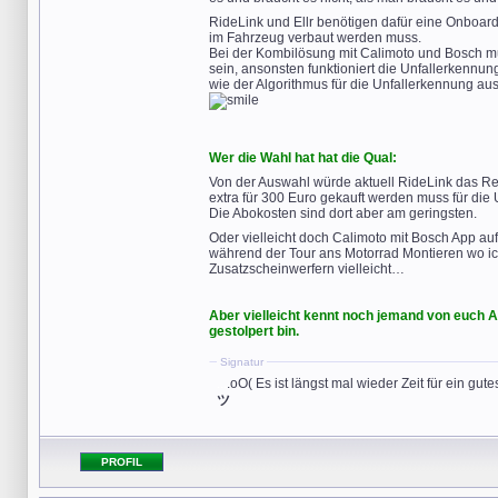
RideLink und Ellr benötigen dafür eine Onboard
im Fahrzeug verbaut werden muss.
Bei der Kombilösung mit Calimoto und Bosch mu
sein, ansonsten funktioniert die Unfallerkennung
wie der Algorithmus für die Unfallerkennung au
Wer die Wahl hat hat die Qual:
Von der Auswahl würde aktuell RideLink das 
extra für 300 Euro gekauft werden muss für die
Die Abokosten sind dort aber am geringsten.
Oder vielleicht doch Calimoto mit Bosch App a
während der Tour ans Motorrad Montieren wo ich
Zusatzscheinwerfern vielleicht…
Aber vielleicht kennt noch jemand von euch Al
gestolpert bin.
Signatur
...
.oO( Es ist längst mal wieder Zeit für ein gut
ツ
PROFIL