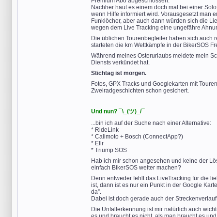
Premium Abo abgeschlossen.
Nachher haut es einem doch mal bei einer Solot
wenn Hilfe informiert wird. Vorausgesetzt man er
Funklöcher, aber auch dann würden sich die L
wegen dem Live Tracking eine ungefähre Ahnun
Die üblichen Tourenbegleiter haben sich auch r
starteten die km Wettkämpfe in der BikerSOS Fr
Während meines Osterurlaubs meldete mein Sch
Diensts verkündet hat.
Stichtag ist morgen.
Fotos, GPX Tracks und Googlekarten mit Touren
Zweiradgeschichten schon gesichert.
Und nun? ¯\_(ツ)_/¯
...bin ich auf der Suche nach einer Alternative:
* RideLink
* Calimoto + Bosch (ConnectApp?)
* Ellr
* Triump SOS
Hab ich mir schon angesehen und keine der Lösu
einfach BikerSOS weiter machen?
Denn entweder fehlt das LiveTracking für die l
ist, dann ist es nur ein Punkt in der Google Kar
da”.
Dabei ist doch gerade auch der Streckenverlauf
Die Unfallerkennung ist mir natürlich auch wich
es und braucht es nicht, als man braucht es und 