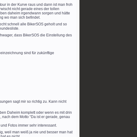
our in der Kurve raus und dann ist man froh
wischt nicht gerade eines der tollen
ieben daheim irgendwann sorgen und hätte
g wo man sich befindet.
echt schnell alle BikerSOS geholt und so
eundesliste.
wager, dass BikerSOS die Einstellung des
einzeichnung sind für zukünftige
ngen sagt mir so richtig zu. Kann nicht
ieben Daheim komplett oder wenn es mit drin
te, nach dem Motto “Da ist er gerade, genau
 und Fotos immer sehr interessant.
tig, weil man weiß ja nie und besser man hat
hat es nicht.