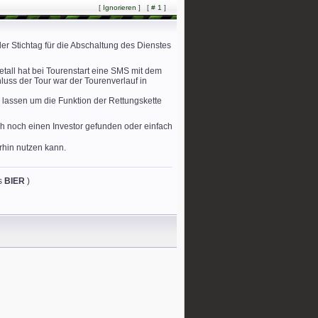
[
Ignorieren
]
[
# 1
]
der Stichtag für die Abschaltung des Dienstes
metall hat bei Tourenstart eine SMS mit dem
ss der Tour war der Tourenverlauf in
n lassen um die Funktion der Rettungskette
ch noch einen Investor gefunden oder einfach
erhin nutzen kann.
es
BIER
)