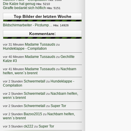
Die Katze hat genug
Hits: 5210
Giraffe bedankt sich höflich
Hits: 5151
Top Bilder der letzten Woche
Bildschirmarbeiter - Picdump…
Hits: 14926
Kommentare:
Madame Tussauds
vor 31 Minuten
zu
Hundeklappe - Compilation
Madame Tussauds
Gechillte
vor 40 Minuten
zu
Katze #3
Madame Tussauds
Nachbarn
vor 41 Minuten
zu
helfen, wenn`s brennt
Schwermetall
Hundeklappe -
vor 2 Stunden
zu
Compilation
Schwermetall
Nachbarn helfen,
vor 2 Stunden
zu
wenn`s brennt
Schwermetall
Super Tor
vor 2 Stunden
zu
Bazoo2015
Nachbarn helfen,
vor 2 Stunden
zu
wenn`s brennt
ck222
Super Tor
vor 3 Stunden
zu