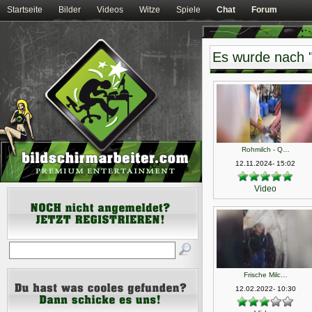
Startseite
Bilder
Videos
Witze
Spiele
Chat
Forum
Es wurde nach "
Rohmilch - Q…
12.11.2024- 15:02
Video
Frische Milc…
12.02.2022- 10:30