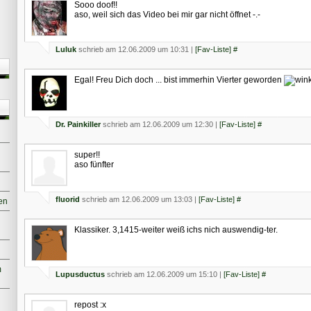
Sooo doof!!
aso, weil sich das Video bei mir gar nicht öffnet -.-
Luluk
schrieb am 12.06.2009 um 10:31 |
[Fav-Liste]
#
Egal! Freu Dich doch ... bist immerhin Vierter geworden
Dr. Painkiller
schrieb am 12.06.2009 um 12:30 |
[Fav-Liste]
#
super!!
aso fünfter
fluorid
schrieb am 12.06.2009 um 13:03 |
[Fav-Liste]
#
en
Klassiker. 3,1415-weiter weiß ichs nich auswendig-ter.
m
Lupusductus
schrieb am 12.06.2009 um 15:10 |
[Fav-Liste]
#
repost :x