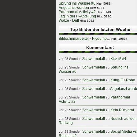
Sprung ins Wasser #6
Hits: 5983
Angetanzt worden
Hits: 5331
Paranormal Activity #2
Hits: 5149
Tag in der IT-Abteilung
Hits: 5120
Walze - Drift
Hits: 5052
Top Bilder der letzten Woche
Bildschirmarbeiter - Picdump…
Hits: 19534
Kommentare:
Schwermetall
Kick it! #4
vor 23 Stunden
zu
Schwermetall
Sprung ins
vor 23 Stunden
zu
Wasser #6
Schwermetall
Kung-Fu-Robo
vor 23 Stunden
zu
Schwermetall
Angetanzt word
vor 23 Stunden
zu
Schwermetall
Paranormal
vor 23 Stunden
zu
Activity #2
Schwermetall
Kein Rückgrat
vor 23 Stunden
zu
Schwermetall
Neulich auf de
vor 23 Stunden
zu
Radweg
Schwermetall
Social Media vs
vor 23 Stunden
zu
Realität #2