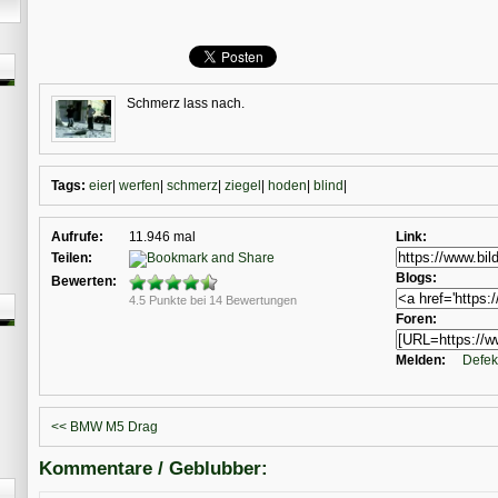
Schmerz lass nach.
Tags:
eier
|
werfen
|
schmerz
|
ziegel
|
hoden
|
blind
|
Aufrufe:
11.946 mal
Link:
Teilen:
Blogs:
Bewerten:
4.5 Punkte bei 14 Bewertungen
Foren:
Melden:
Defek
<< BMW M5 Drag
Kommentare / Geblubber: