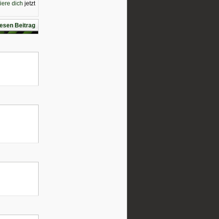
riere dich
jetzt
esen Beitrag