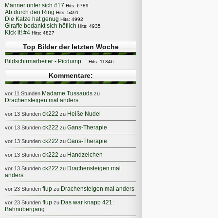
Männer unter sich #17
Hits: 6789
Ab durch den Ring
Hits: 5491
Die Katze hat genug
Hits: 4992
Giraffe bedankt sich höflich
Hits: 4935
Kick it! #4
Hits: 4827
Top Bilder der letzten Woche
Bildschirmarbeiter - Picdump…
Hits: 11346
Kommentare:
Madame Tussauds
vor 11 Stunden
zu
Drachensteigen mal anders
ck222
Heiße Nudel
vor 13 Stunden
zu
ck222
Gans-Therapie
vor 13 Stunden
zu
ck222
Gans-Therapie
vor 13 Stunden
zu
ck222
Handzeichen
vor 13 Stunden
zu
ck222
Drachensteigen mal
vor 13 Stunden
zu
anders
flup
Drachensteigen mal anders
vor 23 Stunden
zu
flup
Das war knapp 421:
vor 23 Stunden
zu
Bahnübergang