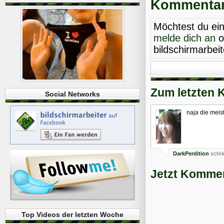
Kommentare
Möchtest du ei
melde dich an
o
bildschirmarbei
Zum letzten 
Social Networks
naja die mei
DarkPerdition
schri
Jetzt Kommen
Top Videos der letzten Woche