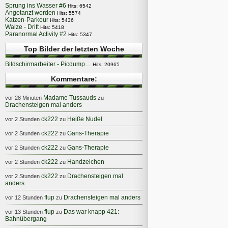
Sprung ins Wasser #6
Hits: 6542
Angetanzt worden
Hits: 5574
Katzen-Parkour
Hits: 5436
Walze - Drift
Hits: 5418
Paranormal Activity #2
Hits: 5347
Top Bilder der letzten Woche
Bildschirmarbeiter - Picdump…
Hits: 20965
Kommentare:
Madame Tussauds
vor 28 Minuten
zu
Drachensteigen mal anders
ck222
Heiße Nudel
vor 2 Stunden
zu
ck222
Gans-Therapie
vor 2 Stunden
zu
ck222
Gans-Therapie
vor 2 Stunden
zu
ck222
Handzeichen
vor 2 Stunden
zu
ck222
Drachensteigen mal
vor 2 Stunden
zu
anders
flup
Drachensteigen mal anders
vor 12 Stunden
zu
flup
Das war knapp 421:
vor 13 Stunden
zu
Bahnübergang