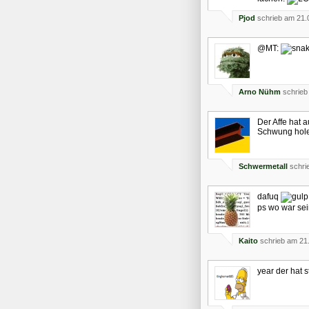
Pjod
schrieb am 21.
@MT:
Arno Nühm
schrieb
Der Affe hat 
Schwung hole
Schwermetall
schri
dafuq
ps wo war se
Kaito
schrieb am 21
year der hat st