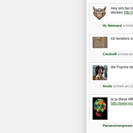
Hey sim bei 
denken
http:
Hr. Niemand
schrieb
ich tendiere zu
CrushoR
schrieb am
die Psyche de
Anulu
schrieb am 23
ja ja diese Aff
http://www.y
Passwortvergesser