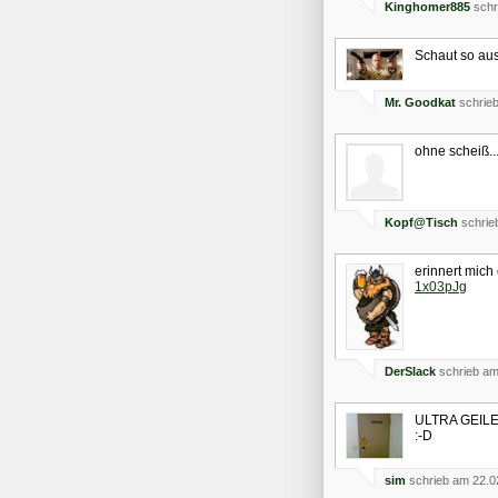
Kinghomer885
schr
Schaut so aus
Mr. Goodkat
schrieb
ohne scheiß..
Kopf@Tisch
schrie
erinnert mich
1x03pJg
DerSlack
schrieb am
ULTRA GEILER
:-D
sim
schrieb am 22.0