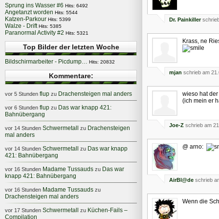
Sprung ins Wasser #6
Hits: 6492
Angetanzt worden
Hits: 5544
Katzen-Parkour
Hits: 5399
Dr. Painkiller
schrie
Walze - Drift
Hits: 5385
Paranormal Activity #2
Hits: 5321
Krass, ne Rie
Top Bilder der letzten Woche
Bildschirmarbeiter - Picdump…
Hits: 20832
mjan
schrieb am 21.
Kommentare:
flup
Drachensteigen mal anders
wieso hat der
vor 5 Stunden
zu
(ich mein er h
flup
Das war knapp 421:
vor 6 Stunden
zu
Bahnübergang
Joe-Z
schrieb am 21
Schwermetall
Drachensteigen
vor 14 Stunden
zu
mal anders
@ arno:
Schwermetall
Das war knapp
vor 14 Stunden
zu
421: Bahnübergang
Madame Tussauds
Das war
vor 16 Stunden
zu
knapp 421: Bahnübergang
AirBl@de
schrieb a
Madame Tussauds
vor 16 Stunden
zu
Drachensteigen mal anders
Wenn die Sch
Schwermetall
Küchen-Fails –
vor 17 Stunden
zu
Compilation