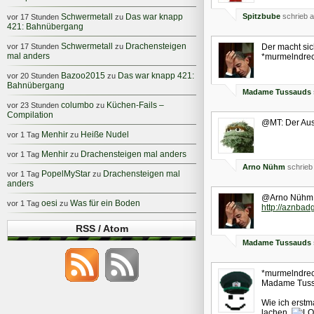
Schwermetall
Das war knapp
Spitzbube
schrieb a
vor 17 Stunden
zu
421: Bahnübergang
Schwermetall
Drachensteigen
vor 17 Stunden
zu
Der macht sich
mal anders
*murmelndrec
Bazoo2015
Das war knapp 421:
vor 20 Stunden
zu
Bahnübergang
Madame Tussauds
columbo
Küchen-Fails –
vor 23 Stunden
zu
Compilation
@MT: Der Ausga
Menhir
Heiße Nudel
vor 1 Tag
zu
Menhir
Drachensteigen mal anders
vor 1 Tag
zu
Arno Nühm
schrieb
PopelMyStar
Drachensteigen mal
vor 1 Tag
zu
anders
@Arno Nühm: D
oesi
Was für ein Boden
vor 1 Tag
zu
http://aznbadg
RSS / Atom
Madame Tussauds
*murmelndrec
Madame Tuss
Wie ich erstm
lachen.