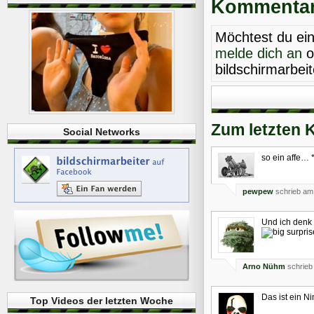
Kommentare
Möchtest du ei
melde dich an
o
bildschirmarbei
Zum letzten 
Social Networks
so ein affe… 
pewpew
schrieb am
Und ich denk
Arno Nühm
schrieb
Das ist ein N
Top Videos der letzten Woche