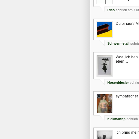
Rico
schrieb am 7.0
Du binaer? M
Schwermetall
schri
Woa, ich hab 
eben…
Hosenbiesler
schrie
sympatischer 
nickmannp
schrieb 
ich bring mei