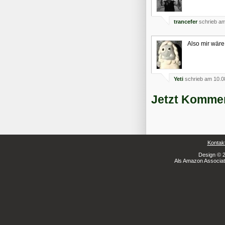
trancefer
schrieb am
Also mir wäre 
Yeti
schrieb am 10.0
Jetzt Kommen
Kontak
Design © 2
Als Amazon Associate