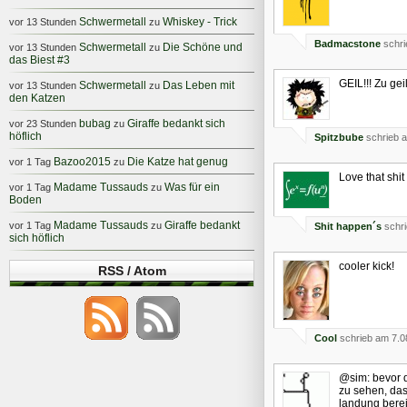
Schwermetall
Whiskey - Trick
vor 13 Stunden
zu
Badmacstone
schri
Schwermetall
Die Schöne und
vor 13 Stunden
zu
das Biest #3
GEIL!!! Zu geil
Schwermetall
Das Leben mit
vor 13 Stunden
zu
den Katzen
bubag
Giraffe bedankt sich
vor 23 Stunden
zu
höflich
Spitzbube
schrieb a
Bazoo2015
Die Katze hat genug
vor 1 Tag
zu
Love that shit
Madame Tussauds
Was für ein
vor 1 Tag
zu
Boden
Madame Tussauds
Giraffe bedankt
vor 1 Tag
zu
Shit happen´s
schri
sich höflich
cooler kick!
RSS / Atom
Cool
schrieb am 7.0
@sim: bevor du
zu sehen, das
landung berei