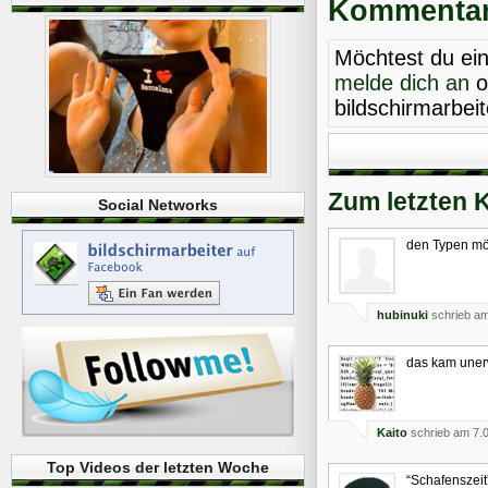
Kommentare
Möchtest du ei
melde dich an
o
bildschirmarbei
Zum letzten 
Social Networks
den Typen möc
hubinuki
schrieb am
das kam unerwa
Kaito
schrieb am 7.
Top Videos der letzten Woche
“Schafenszei