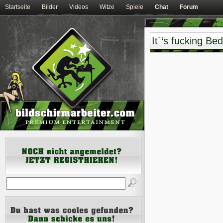
Startseite
Bilder
Videos
Witze
Spiele
Chat
Forum
It´‘s fucking Be