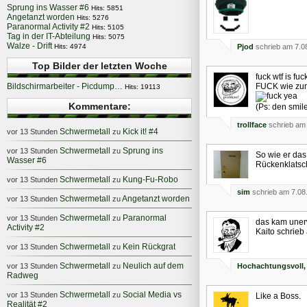
Sprung ins Wasser #6
Hits: 5851
Angetanzt worden
Hits: 5276
Paranormal Activity #2
Hits: 5105
Tag in der IT-Abteilung
Hits: 5075
Walze - Drift
Hits: 4974
Pjod
schrieb am 7.0
Top Bilder der letzten Woche
fuck wtf is fu
Bildschirmarbeiter - Picdump…
FUCK wie zum 
Hits: 19113
Kommentare:
(Ps: den smil
trollface
schrieb am 
Schwermetall
Kick it! #4
vor 13 Stunden
zu
Schwermetall
Sprung ins
vor 13 Stunden
zu
So wie er das
Wasser #6
Rückenklats
Schwermetall
Kung-Fu-Robo
vor 13 Stunden
zu
sim
schrieb am 7.08
Schwermetall
Angetanzt worden
vor 13 Stunden
zu
Schwermetall
Paranormal
vor 13 Stunden
zu
das kam unerwa
Activity #2
Kaito schrie
Schwermetall
Kein Rückgrat
vor 13 Stunden
zu
Schwermetall
Neulich auf dem
vor 13 Stunden
zu
Hochachtungsvoll, I
Radweg
Schwermetall
Social Media vs
vor 13 Stunden
zu
Like a Boss.
Realität #2