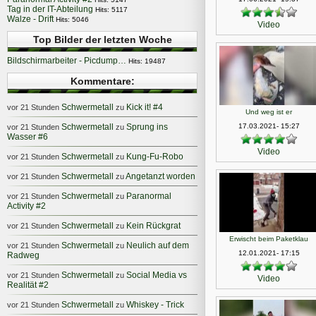
Tag in der IT-Abteilung
Hits: 5117
Walze - Drift
Hits: 5046
Video
Top Bilder der letzten Woche
Bildschirmarbeiter - Picdump…
Hits: 19487
Kommentare:
Schwermetall
Kick it! #4
vor 21 Stunden
zu
Und weg ist er
Schwermetall
Sprung ins
17.03.2021- 15:27
vor 21 Stunden
zu
Wasser #6
Video
Schwermetall
Kung-Fu-Robo
vor 21 Stunden
zu
Schwermetall
Angetanzt worden
vor 21 Stunden
zu
Schwermetall
Paranormal
vor 21 Stunden
zu
Activity #2
Schwermetall
Kein Rückgrat
vor 21 Stunden
zu
Erwischt beim Paketklau
Schwermetall
Neulich auf dem
vor 21 Stunden
zu
12.01.2021- 17:15
Radweg
Schwermetall
Social Media vs
vor 21 Stunden
zu
Video
Realität #2
Schwermetall
Whiskey - Trick
vor 21 Stunden
zu