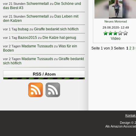
Schwermetall
Die Schöne und
vor 21 Stunden
zu
das Biest #3
Schwermetall
Das Leben mit
vor 21 Stunden
zu
den Katzen
Neues Motorrad
29.08.2020- 12:49
bubag
Giraffe bedankt sich höflich
vor 1 Tag
zu
Bazoo2015
Die Katze hat genug
vor 1 Tag
zu
Video
Madame Tussauds
Was für ein
vor 2 Tagen
zu
Seite 1 von 3 Seiten
1
2
3
Boden
Madame Tussauds
Giraffe bedankt
vor 2 Tagen
zu
sich höflich
RSS / Atom
Kontak
Design © 2
Als Amazon Associate