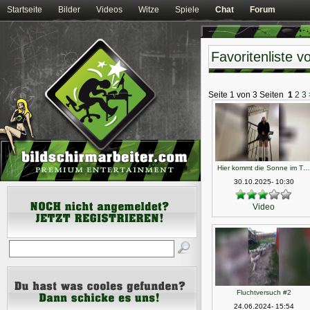
Startseite
Bilder
Videos
Witze
Spiele
Chat
Forum
Favoritenliste v
Seite 1 von 3 Seiten
1
2
3
Hier kommt die Sonne im T…
30.10.2025- 10:30
Video
Fluchtversuch #2
24.06.2024- 15:54