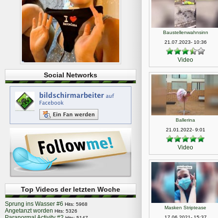
Baustellenwahnsinn
21.07.2023- 10:36
Video
Social Networks
Ballerina
21.01.2022- 9:01
Video
Top Videos der letzten Woche
Sprung ins Wasser #6
Hits: 5968
Masken Striptease
Angetanzt worden
Hits: 5326
Paranormal Activity #2
17.06.2021- 15:37
Hits: 5147