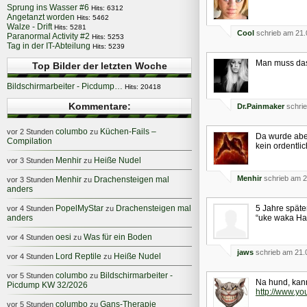
Sprung ins Wasser #6
Hits: 6312
Angetanzt worden
Hits: 5462
Walze - Drift
Hits: 5281
Cool
schrieb am 21.
Paranormal Activity #2
Hits: 5253
Tag in der IT-Abteilung
Hits: 5239
Man muss das
Top Bilder der letzten Woche
Bildschirmarbeiter - Picdump…
Hits: 20418
Kommentare:
Dr.Painmaker
schrie
columbo
Küchen-Fails –
vor 2 Stunden
zu
Da wurde aber
Compilation
kein ordentli
Menhir
Heiße Nudel
vor 3 Stunden
zu
Menhir
schrieb am 2
Menhir
Drachensteigen mal
vor 3 Stunden
zu
anders
5 Jahre späte
PopelMyStar
Drachensteigen mal
vor 4 Stunden
zu
“uke waka Ha
anders
oesi
Was für ein Boden
vor 4 Stunden
zu
jaws
schrieb am 21.
Lord Reptile
Heiße Nudel
vor 4 Stunden
zu
columbo
Bildschirmarbeiter -
vor 5 Stunden
zu
Na hund, kan
Picdump KW 32/2026
http://www.y
columbo
Gans-Therapie
vor 5 Stunden
zu