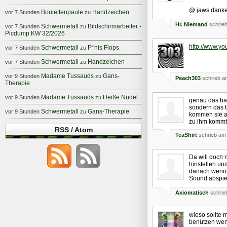
@ jaws danke
Boulettenpaule
Handzeichen
vor 7 Stunden
zu
Hr. Niemand
schrieb
Schwermetall
Bildschirmarbeiter -
vor 7 Stunden
zu
Picdump KW 32/2026
http://www.y
Schwermetall
P*nis Flops
vor 7 Stunden
zu
Schwermetall
Handzeichen
vor 7 Stunden
zu
Madame Tussauds
Gans-
vor 9 Stunden
zu
Peach303
schrieb a
Therapie
Madame Tussauds
Heiße Nudel
vor 9 Stunden
zu
genau das hab
sondern das t
Schwermetall
Gans-Therapie
vor 9 Stunden
zu
kommen sie an 
zu ihm kommt
RSS / Atom
TeaShirt
schrieb am 
Da will doch 
hinstellen un
danach wenn 
Sound abspie
Axiomatisch
schrie
wieso sollte 
benützen wenn