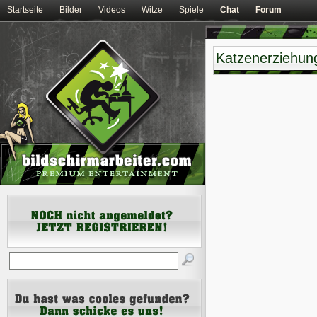
Startseite
Bilder
Videos
Witze
Spiele
Chat
Forum
Katzenerziehun