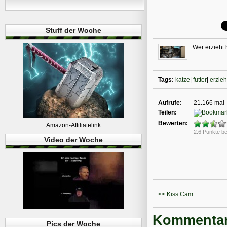
Stuff der Woche
Wer erzieht 
Tags:
katze
|
futter
|
erzie
Aufrufe:
21.166 mal
Teilen:
Bewerten:
Amazon-Affiliatelink
2.6 Punkte b
Video der Woche
<< Kiss Cam
Kommentare
Pics der Woche