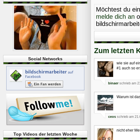
Möchtest du ei
melde dich an
o
bildschirmarbei
Zum letzten 
Social Networks
wie sie auf ei
#1 auch so e
binaer
schrieb am 2
Warum ist da
ceos
schrieb am 21.
nicht eher M
Top Videos der letzten Woche