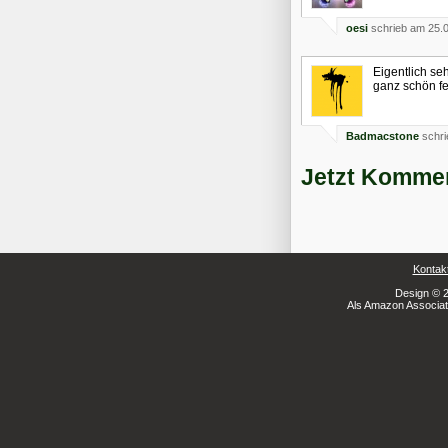
oesi
schrieb am 25.
Eigentlich se
ganz schön fe
Badmacstone
schri
Jetzt Kommen
Kontak
Design © 2
Als Amazon Associate