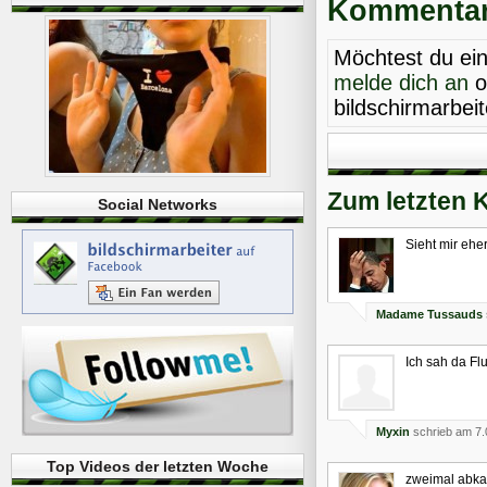
Kommentare
Möchtest du ei
melde dich an
o
bildschirmarbei
Zum letzten 
Social Networks
Sieht mir ehe
Madame Tussauds
Ich sah da Fl
Myxin
schrieb am 7.
Top Videos der letzten Woche
zweimal abkas