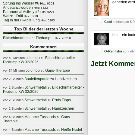
generiert wird
Sprung ins Wasser #6
Hits: 6203
Angetanzt worden
Hits: 5423
Paranormal Activity #2
Hits: 5221
Walze - Drift
Hits: 5219
Tag in der IT-Abteilung
Hits: 5203
Cool
schrieb am 8.0
Top Bilder der letzten Woche
hm… ein lauf
Bildschirmarbeiter - Picdump…
Hits: 20219
Kommentare:
O-Ren Ishii
schrieb 
columbo
Bildschirmarbeiter -
vor 40 Minuten
zu
Jetzt Kommen
Picdump KW 32/2026
columbo
Gans-Therapie
vor 54 Minuten
zu
Boulettenpaule
Handzeichen
vor 2 Stunden
zu
Schwermetall
Bildschirmarbeiter -
vor 2 Stunden
zu
Picdump KW 32/2026
Schwermetall
P*nis Flops
vor 2 Stunden
zu
Schwermetall
Handzeichen
vor 2 Stunden
zu
Madame Tussauds
Gans-
vor 4 Stunden
zu
Therapie
Madame Tussauds
Heiße Nudel
vor 4 Stunden
zu