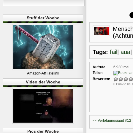
Stuff der Woche
Menschl
(Achtu
Tags:
fail
|
aua
Aufrufe:
6.930 mal
Teilen:
Amazon-Affiliatelink
Bewerten:
Video der Woche
0 Punkte bei
<< Verfolgungsjagd #12
Pics der Woche