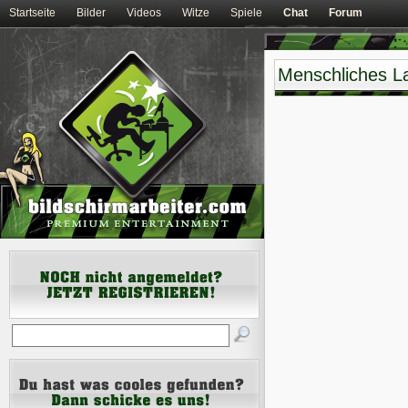
Startseite
Bilder
Videos
Witze
Spiele
Chat
Forum
Menschliches L