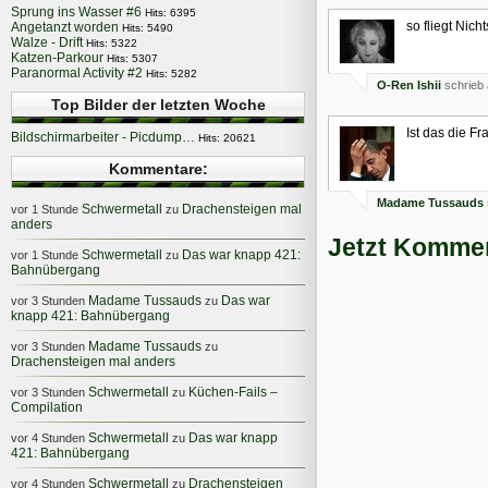
Sprung ins Wasser #6
Hits: 6395
so fliegt Nich
Angetanzt worden
Hits: 5490
Walze - Drift
Hits: 5322
Katzen-Parkour
Hits: 5307
Paranormal Activity #2
Hits: 5282
O-Ren Ishii
schrieb 
Top Bilder der letzten Woche
Ist das die F
Bildschirmarbeiter - Picdump…
Hits: 20621
Kommentare:
Madame Tussauds
Schwermetall
Drachensteigen mal
vor 1 Stunde
zu
anders
Jetzt Kommen
Schwermetall
Das war knapp 421:
vor 1 Stunde
zu
Bahnübergang
Madame Tussauds
Das war
vor 3 Stunden
zu
knapp 421: Bahnübergang
Madame Tussauds
vor 3 Stunden
zu
Drachensteigen mal anders
Schwermetall
Küchen-Fails –
vor 3 Stunden
zu
Compilation
Schwermetall
Das war knapp
vor 4 Stunden
zu
421: Bahnübergang
Schwermetall
Drachensteigen
vor 4 Stunden
zu