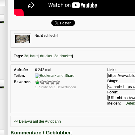
Nicht schlecht!
Tags:
3d
|
haus
|
drucker
|
3d-drucker
|
Aufrufe:
6.242 mal
Link:
Teilen:
Blogs:
Bewerten:
1 Punkte bei 1 Bewertungen
Foren:
Melden:
Defek
<< Déjà-vu auf der Autobahn
Kommentare / Geblubber: