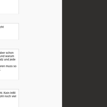
cht
 aber schon
n und warum
atz und jede
hren muss so
.
. Kein Infill
ohl noch viel