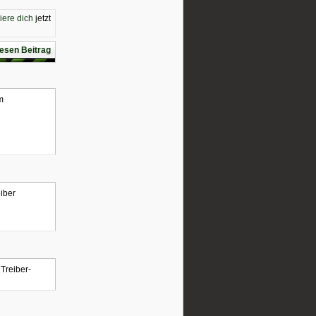
riere dich
jetzt
esen Beitrag
m
iber
Treiber-