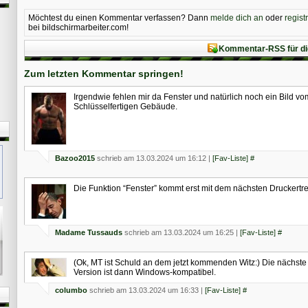
Möchtest du einen Kommentar verfassen? Dann
melde dich an
oder
regist
bei bildschirmarbeiter.com!
Kommentar-RSS für di
Zum letzten Kommentar springen!
Irgendwie fehlen mir da Fenster und natürlich noch ein Bild vo
Schlüsselfertigen Gebäude.
Bazoo2015
schrieb am 13.03.2024 um 16:12 |
[Fav-Liste]
#
Die Funktion “Fenster” kommt erst mit dem nächsten Druckertre
Madame Tussauds
schrieb am 13.03.2024 um 16:25 |
[Fav-Liste]
#
(Ok, MT ist Schuld an dem jetzt kommenden Witz:) Die nächste 
Version ist dann Windows-kompatibel.
columbo
schrieb am 13.03.2024 um 16:33 |
[Fav-Liste]
#