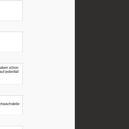
 haben schon
uf jedenfall
chwachstelle