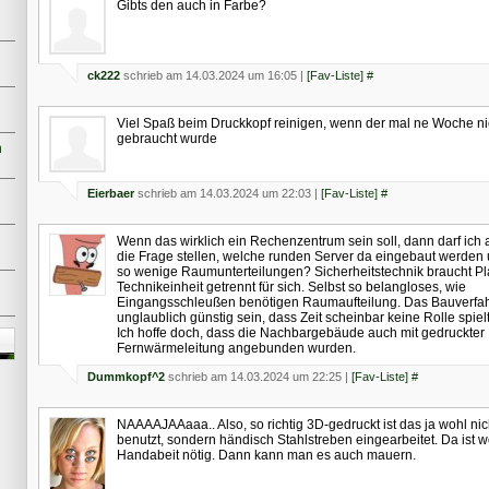
Gibts den auch in Farbe?
ck222
schrieb am 14.03.2024 um 16:05 |
[Fav-Liste]
#
Viel Spaß beim Druckkopf reinigen, wenn der mal ne Woche ni
gebraucht wurde
n
Eierbaer
schrieb am 14.03.2024 um 22:03 |
[Fav-Liste]
#
Wenn das wirklich ein Rechenzentrum sein soll, dann darf ich
die Frage stellen, welche runden Server da eingebaut werde
so wenige Raumunterteilungen? Sicherheitstechnik braucht Pl
Technikeinheit getrennt für sich. Selbst so belangloses, wie
Eingangsschleußen benötigen Raumaufteilung. Das Bauverfa
unglaublich günstig sein, dass Zeit scheinbar keine Rolle spielt
Ich hoffe doch, dass die Nachbargebäude auch mit gedruckter
Fernwärmeleitung angebunden wurden.
Dummkopf^2
schrieb am 14.03.2024 um 22:25 |
[Fav-Liste]
#
NAAAAJAAaaa.. Also, so richtig 3D-gedruckt ist das ja wohl nicht
benutzt, sondern händisch Stahlstreben eingearbeitet. Da ist w
Handabeit nötig. Dann kann man es auch mauern.