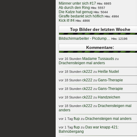
Männer unter sich #17
Hits: 6865
Ab durch den Ring
Hits: 5557
Die Katze hat genug
Hits: 5044
Giraffe bedankt sich höflich
Hits: 4984
Kick it! #4
Hits: 4866
Top Bilder der letzten Woche
Bildschirmarbeiter - Picdump…
Hits: 12196
Kommentare:
Madame Tussauds
vor 16 Stunden
zu
Drachensteigen mal anders
ck222
Heiße Nudel
vor 18 Stunden
zu
ck222
Gans-Therapie
vor 18 Stunden
zu
ck222
Gans-Therapie
vor 18 Stunden
zu
ck222
Handzeichen
vor 18 Stunden
zu
ck222
Drachensteigen mal
vor 18 Stunden
zu
anders
flup
Drachensteigen mal anders
vor 1 Tag
zu
flup
Das war knapp 421:
vor 1 Tag
zu
Bahnübergang