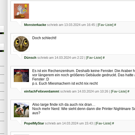
hier stand mist
Monsterkacke
schrieb am 13.03.2024 um 16:45 |
[Fav-Liste]
#
Doch schlecht!
Dünsch
schrieb am 14.03.2024 um 2:22 |
[Fav-Liste]
#
Es ist ein Rechenzentrum. Deshalb keine Fenster. Die Araber
vor längerem ein noch größeres Gebäude gedruckt. Das hatte a
Fenster :D
p.s. Euch Miesmachern ist echt nix recht
einfachFelixverdammt
schrieb am 14.03.2024 um 10:26 |
[Fav-Liste]
#
Also large finde ich da auch nix dran…
Noch mehr Nerd: Wie sieht denn dann die Printer Nightmare S
aus?
PopelMyStar
schrieb am 14.03.2024 um 15:43 |
[Fav-Liste]
#